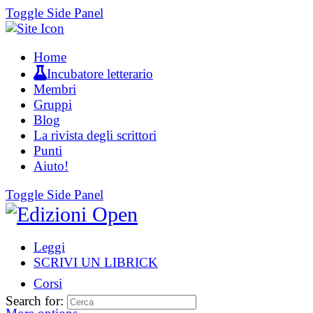
Toggle Side Panel
Home
Incubatore letterario
Membri
Gruppi
Blog
La rivista degli scrittori
Punti
Aiuto!
Toggle Side Panel
Leggi
SCRIVI UN LIBRICK
Corsi
Search for: