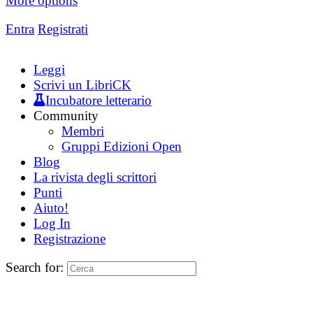
More options
Entra
Registrati
Leggi
Scrivi un LibriCK
Incubatore letterario
Community
Membri
Gruppi Edizioni Open
Blog
La rivista degli scrittori
Punti
Aiuto!
Log In
Registrazione
Search for: