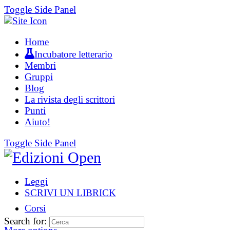
Toggle Side Panel
Home
Incubatore letterario
Membri
Gruppi
Blog
La rivista degli scrittori
Punti
Aiuto!
Toggle Side Panel
Leggi
SCRIVI UN LIBRICK
Corsi
Search for: