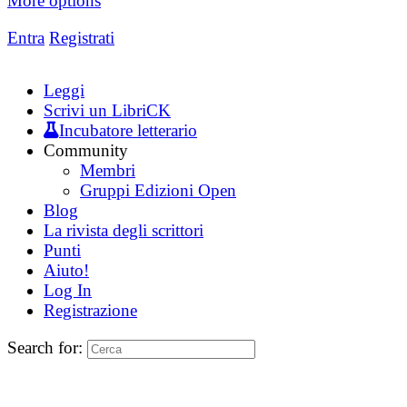
More options
Entra
Registrati
Leggi
Scrivi un LibriCK
Incubatore letterario
Community
Membri
Gruppi Edizioni Open
Blog
La rivista degli scrittori
Punti
Aiuto!
Log In
Registrazione
Search for: