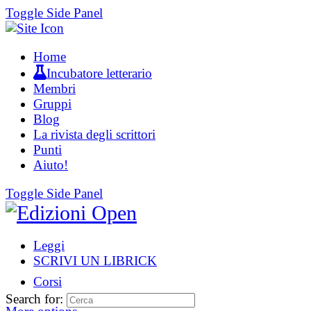
Toggle Side Panel
Home
Incubatore letterario
Membri
Gruppi
Blog
La rivista degli scrittori
Punti
Aiuto!
Toggle Side Panel
Leggi
SCRIVI UN LIBRICK
Corsi
Search for: