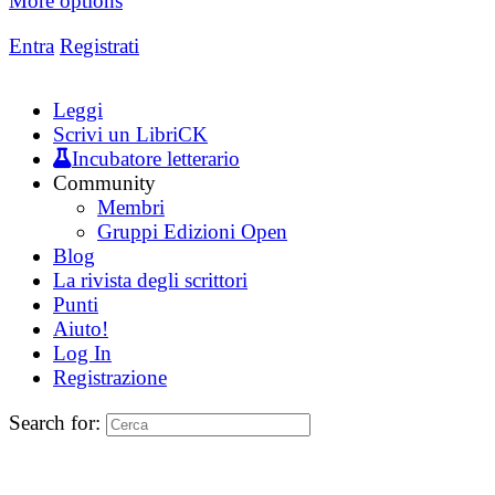
More options
Entra
Registrati
Leggi
Scrivi un LibriCK
Incubatore letterario
Community
Membri
Gruppi Edizioni Open
Blog
La rivista degli scrittori
Punti
Aiuto!
Log In
Registrazione
Search for: