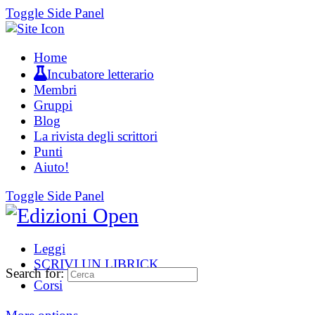
Toggle Side Panel
Home
Incubatore letterario
Membri
Gruppi
Blog
La rivista degli scrittori
Punti
Aiuto!
Toggle Side Panel
Leggi
SCRIVI UN LIBRICK
Search for:
Corsi