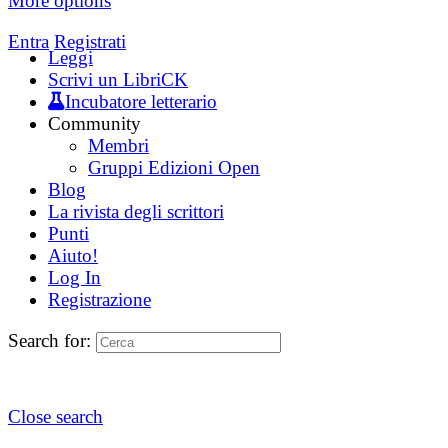
More options
Entra
Registrati
Leggi
Scrivi un LibriCK
Incubatore letterario
Community
Membri
Gruppi Edizioni Open
Blog
La rivista degli scrittori
Punti
Aiuto!
Log In
Registrazione
Search for:
Close search