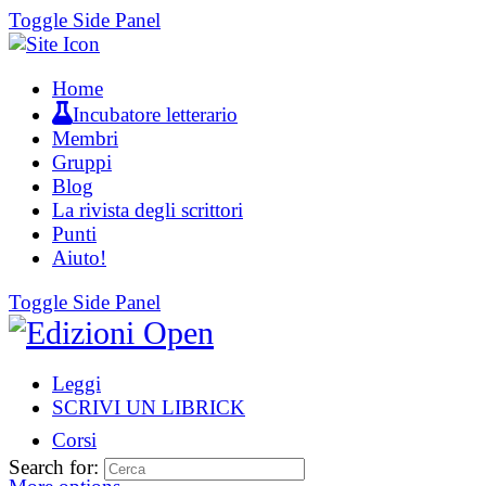
Toggle Side Panel
Home
Incubatore letterario
Membri
Gruppi
Blog
La rivista degli scrittori
Punti
Aiuto!
Toggle Side Panel
Leggi
SCRIVI UN LIBRICK
Corsi
Search for: