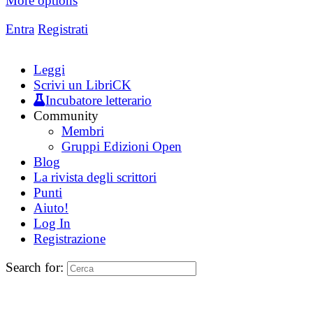
More options
Entra
Registrati
Leggi
Scrivi un LibriCK
Incubatore letterario
Community
Membri
Gruppi Edizioni Open
Blog
La rivista degli scrittori
Punti
Aiuto!
Log In
Registrazione
Search for: