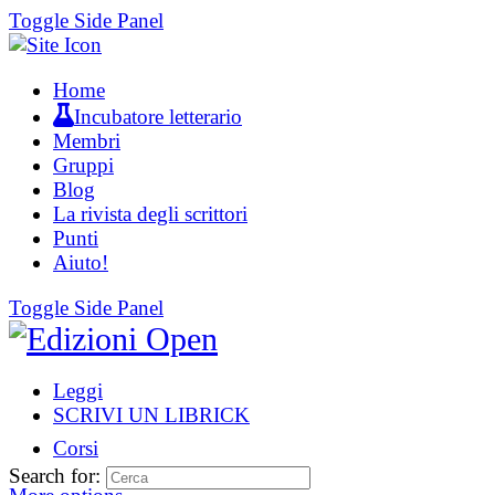
Toggle Side Panel
Home
Incubatore letterario
Membri
Gruppi
Blog
La rivista degli scrittori
Punti
Aiuto!
Toggle Side Panel
Leggi
SCRIVI UN LIBRICK
Corsi
Search for: