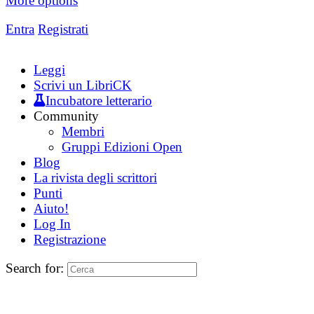
More options
Entra
Registrati
Leggi
Scrivi un LibriCK
Incubatore letterario
Community
Membri
Gruppi Edizioni Open
Blog
La rivista degli scrittori
Punti
Aiuto!
Log In
Registrazione
Search for: