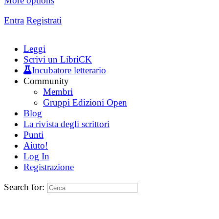
More options
Entra
Registrati
Leggi
Scrivi un LibriCK
Incubatore letterario
Community
Membri
Gruppi Edizioni Open
Blog
La rivista degli scrittori
Punti
Aiuto!
Log In
Registrazione
Search for: