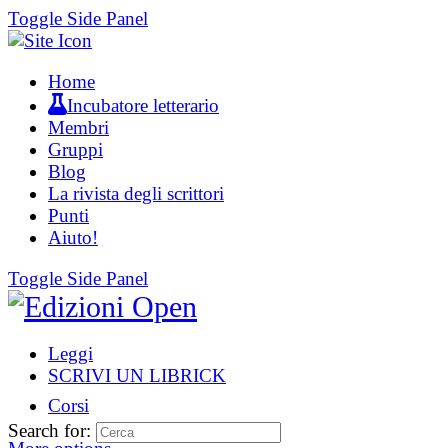
Toggle Side Panel
Home
Incubatore letterario
Membri
Gruppi
Blog
La rivista degli scrittori
Punti
Aiuto!
Toggle Side Panel
Leggi
SCRIVI UN LIBRICK
Corsi
Search for: