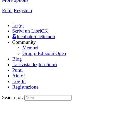
More options
Entra
Registrati
Leggi
Scrivi un LibriCK
Incubatore letterario
Community
Membri
Gruppi Edizioni Open
Blog
La rivista degli scrittori
Punti
Aiuto!
Log In
Registrazione
Search for: