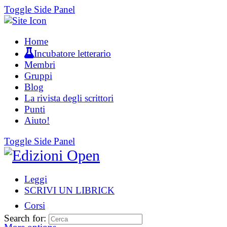
Toggle Side Panel
Home
Incubatore letterario
Membri
Gruppi
Blog
La rivista degli scrittori
Punti
Aiuto!
Toggle Side Panel
Leggi
SCRIVI UN LIBRICK
Corsi
Search for: