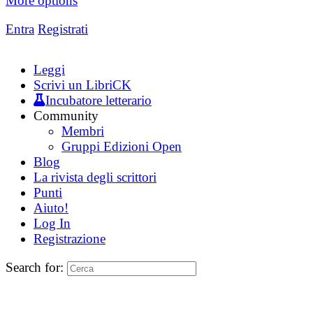
More options
Entra
Registrati
Leggi
Scrivi un LibriCK
Incubatore letterario
Community
Membri
Gruppi Edizioni Open
Blog
La rivista degli scrittori
Punti
Aiuto!
Log In
Registrazione
Search for: