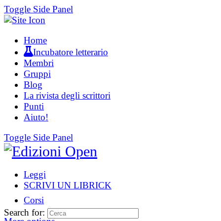
Toggle Side Panel
Home
Incubatore letterario
Membri
Gruppi
Blog
La rivista degli scrittori
Punti
Aiuto!
Toggle Side Panel
Leggi
SCRIVI UN LIBRICK
Corsi
Search for: