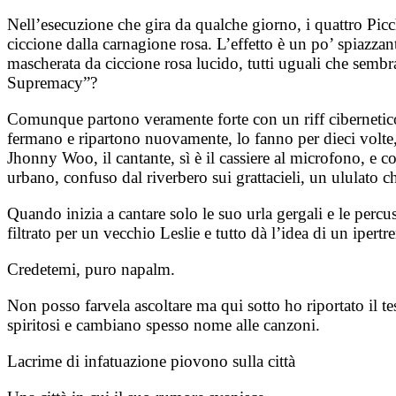
Nell’esecuzione che gira da qualche giorno, i quattro Picchi
ciccione dalla carnagione rosa. L’effetto è un po’ spiazzante,
mascherata da ciccione rosa lucido, tutti uguali che semb
Supremacy”?
Comunque partono veramente forte con un riff cibernetico c
fermano e ripartono nuovamente, lo fanno per dieci volte, s
Jhonny Woo, il cantante, sì è il cassiere al microfono, e
urbano, confuso dal riverbero sui grattacieli, un ululato c
Quando inizia a cantare solo le suo urla gergali e le perc
filtrato per un vecchio Leslie e tutto dà l’idea di un ipertre
Credetemi, puro napalm.
Non posso farvela ascoltare ma qui sotto ho riportato il te
spiritosi e cambiano spesso nome alle canzoni.
Lacrime di infatuazione piovono sulla città