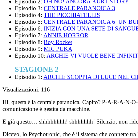
Episodio 2:
OH NO! ANCORA KURT STORY
Episodio 3:
CENTRALE PARANOICA 3
Episodio 4:
THE PICCHIATELLIS
Episodio 5:
CENTRALE PARANOICA 6 UN BU
Episodio 6:
INIZIA CON UNA SETE DI SANGU
Episodio 7:
ANNIE HORROR
Episodio 8:
Boy Rocket
Episodio 9:
MR. PUKA
Episodio 10:
ARCHIE VI VUOLE BENE INFIN
STAGIONE 2
Episodio 1:
ARCHIE SCOPPIA DI LUCE NEL CI
Visualizzazioni:
116
Hi, questa è la centrale paranoica. Capito? P-A-R-A-N-O
comunicazione è gestita da macchine.
E già questo… shhhhhhhh! shhhhhhh! Silenzio, non ride
Dicevo, lo Psychotronic, che è il sistema che connette tra 