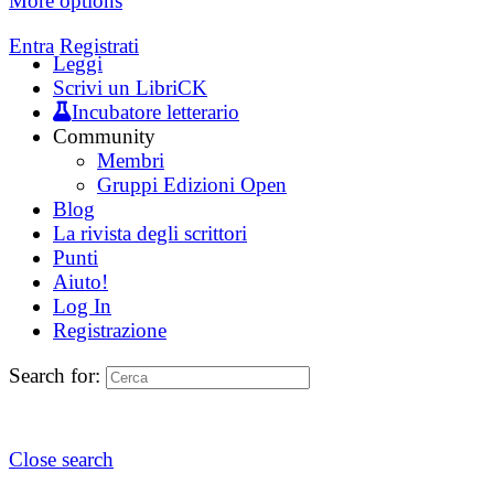
More options
Entra
Registrati
Leggi
Scrivi un LibriCK
Incubatore letterario
Community
Membri
Gruppi Edizioni Open
Blog
La rivista degli scrittori
Punti
Aiuto!
Log In
Registrazione
Search for:
Close search