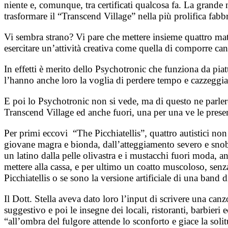
niente e, comunque, tra certificati qualcosa fa. La grande 
trasformare il “Transcend Village” nella più prolifica fab
Vi sembra strano? Vi pare che mettere insieme quattro matti,
esercitare un’attività creativa come quella di comporre can
In effetti è merito dello Psychotronic che funziona da pia
l’hanno anche loro la voglia di perdere tempo e cazzeggiar
E poi lo Psychotronic non si vede, ma di questo ne parlere
Transcend Village ed anche fuori, una per una ve le presen
Per primi eccovi “The Picchiatellis”, quattro autistici non
giovane magra e bionda, dall’atteggiamento severo e snob 
un latino dalla pelle olivastra e i mustacchi fuori moda, 
mettere alla cassa, e per ultimo un coatto muscoloso, senza 
Picchiatellis o se sono la versione artificiale di una band d
Il Dott. Stella aveva dato loro l’input di scrivere una can
suggestivo e poi le insegne dei locali, ristoranti, barbieri
“all’ombra del fulgore attende lo sconforto e giace la soli