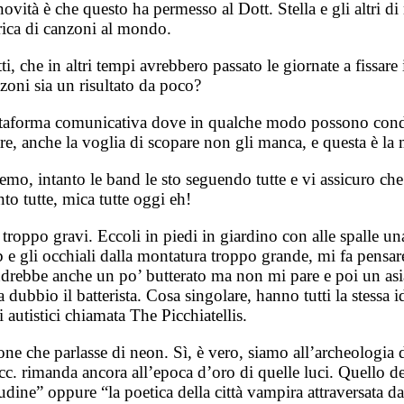
novità è che questo ha permesso al Dott. Stella e gli altri d
brica di canzoni al mondo.
 che in altri tempi avrebbero passato le giornate a fissare i
zoni sia un risultato da poco?
ttaforma comunicativa dove in qualche modo possono condivid
e, anche la voglia di scopare non gli manca, e questa è la 
mo, intanto le band le sto seguendo tutte e vi assicuro che
to tutte, mica tutte oggi eh!
 troppo gravi. Eccoli in piedi in giardino con alle spalle un
e gli occhiali dalla montatura troppo grande, mi fa pensare
andrebbe anche un po’ butterato ma non mi pare e poi un asia
dubbio il batterista. Cosa singolare, hanno tutti la stessa i
i autistici chiamata The Picchiatellis.
zone che parlasse di neon. Sì, è vero, siamo all’archeologia
 ecc. rimanda ancora all’epoca d’oro di quelle luci. Quello de
tudine” oppure “la poetica della città vampira attraversata d