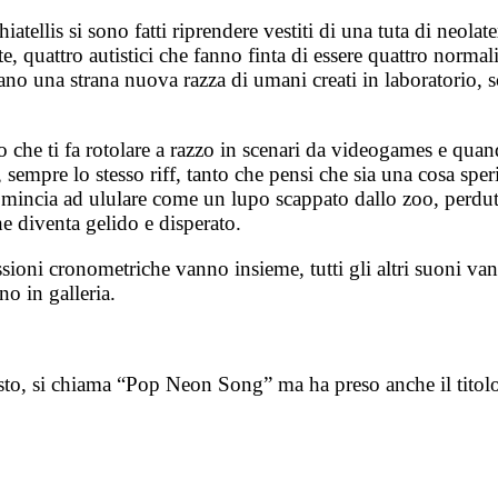
atellis si sono fatti riprendere vestiti di una tuta di neola
 quattro autistici che fanno finta di essere quattro normali de
rano una strana nuova razza di umani creati in laboratorio
he ti fa rotolare a razzo in scenari da videogames e quando 
empre lo stesso riff, tanto che pensi che sia una cosa speri
 comincia ad ululare come un lupo scappato dallo zoo, perdu
he diventa gelido e disperato.
ussioni cronometriche vanno insieme, tutti gli altri suoni 
no in galleria.
sto, si chiama “Pop Neon Song” ma ha preso anche il titolo d