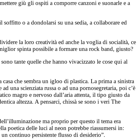
i mettere giù gli ospiti a comporre canzoni e suonarle e a
l soffitto o a dondolarsi su una sedia, a collaborare ed
ere la loro creatività ed anche la voglia di socialità, ce
miglior spinta possibile a formare una rock band, giusto?
 sono tante quelle che hanno vivacizzato le cose qui al
a casa che sembra un igloo di plastica. La prima a sinistra
 ad una scienziata russa o ad una pornosegretaria, poi c’è
tico magro e nervoso dall’aria attenta, il tipo giusto da
dentica altezza. A pensarci, chissà se sono i veri The
 dell’illuminazione ma proprio per questo il tema era
lla poetica delle luci al neon potrebbe riassumersi in:
a un continuo persistente flusso di desiderio”.