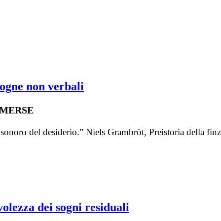
zogne non verbali
OMMERSE
 sonoro del desiderio.” Niels Grambröt, Preistoria della f
olezza dei sogni residuali