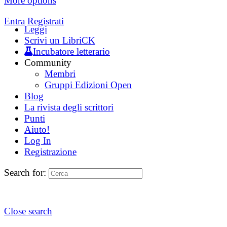
More options
Entra
Registrati
Leggi
Scrivi un LibriCK
Incubatore letterario
Community
Membri
Gruppi Edizioni Open
Blog
La rivista degli scrittori
Punti
Aiuto!
Log In
Registrazione
Search for:
Close search