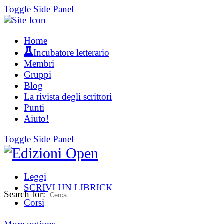
Toggle Side Panel
Home
Incubatore letterario
Membri
Gruppi
Blog
La rivista degli scrittori
Punti
Aiuto!
Toggle Side Panel
Leggi
SCRIVI UN LIBRICK
Search for:
Corsi