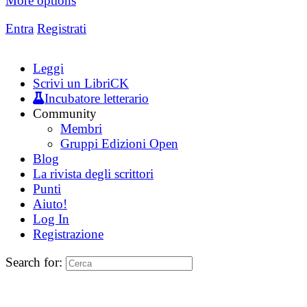
More options
Entra
Registrati
Leggi
Scrivi un LibriCK
Incubatore letterario
Community
Membri
Gruppi Edizioni Open
Blog
La rivista degli scrittori
Punti
Aiuto!
Log In
Registrazione
Search for: