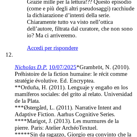
Grazie mille per la lettura!?? Questo episodio
(come e più degli altri pseudosaggi) racchiude
la dichiarazione d’intenti della serie.
Chiaramente tutto va visto nell’ottica
dell’autore, filtrata dal curatore, che non sono
io? Ma ci arriveremo.
Accedi per rispondere
Nicholas D.P.
10/07/2025
*Grambröt, N. (2010).
Préhistoire de la fiction humaine: le récit comme
stratégie évolutive. Ed. Encryptea.
**Orduña, H. (2011). Lenguaje y engaño en los
mamíferos sociales: del grito al relato. Universidad
de la Plata.
***Østergård, L. (2011). Narrative Intent and
Adaptive Fiction. Aarhus Cognitive Series.
****Marigot, J. (2013). Les murmures de la
pierre. Paris: Atelier ArchéoTextuel.
*****Sin da ragazzo, Giorgio era convinto che la