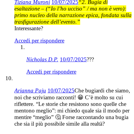
Tiziana Muroni
10/07/2025
“2. Bugia di
esaltazione – (“Io l’ho ucciso” / ma non è vero):
primo nucleo della narrazione epica, fondata sulla
trasfigurazione dell’evento.”
Interessante?
Accedi per rispondere
Nicholas D.P.
10/07/2025
???
Accedi per rispondere
Arianna Paju
10/07/2025
Che bugiardi che siamo,
noi che scriviamo racconti! 😁 C’è molto su cui
riflettere. “Le storie che resistono sono quelle che
mentono meglio”: mi chiedo quale sia il modo per
mentire “meglio” 🤔 Forse raccontando una bugia
che sia il più possibile simile alla realtà?