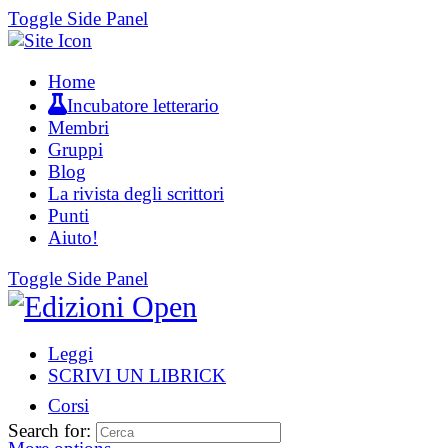
Toggle Side Panel
Home
Incubatore letterario
Membri
Gruppi
Blog
La rivista degli scrittori
Punti
Aiuto!
Toggle Side Panel
Leggi
SCRIVI UN LIBRICK
Corsi
Search for: