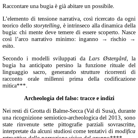
Raccontare una bugia è già abitare un possibile.
L’elemento di tensione narrativa, così ricercato da ogni
teorico dello
storytelling
, è intrinseco alla dinamica della
bugia: chi mente deve temere di essere scoperto. Nasce
così l’arco narrativo minimo: inganno → rischio →
esito.
Secondo i modelli sviluppati da
Lars Østergård
, la
bugia ha anticipato persino la funzione rituale del
linguaggio sacro, generando strutture ricorrenti di
racconto orale millenni prima della codificazione
mitica***.
Archeologia del falso: tracce e indizi
Nei resti di Grotta di Balme-Secca (Val di Susa), durante
una ricognizione semiotico-archeologica del 2013, sono
state rinvenute sette pittografie parziali sovrascritte,
interpretate da alcuni studiosi come tentativi di
modifica
retroattiva della narrazione visiva del gruppo****
.