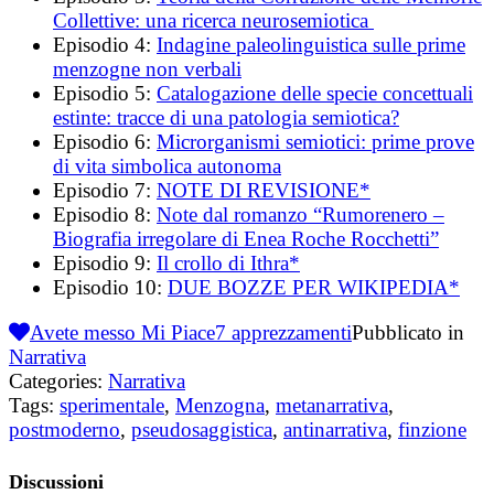
Collettive: una ricerca neurosemiotica
Episodio 4:
Indagine paleolinguistica sulle prime
menzogne non verbali
Episodio 5:
Catalogazione delle specie concettuali
estinte: tracce di una patologia semiotica?
Episodio 6:
Microrganismi semiotici: prime prove
di vita simbolica autonoma
Episodio 7:
NOTE DI REVISIONE*
Episodio 8:
Note dal romanzo “Rumorenero –
Biografia irregolare di Enea Roche Rocchetti”
Episodio 9:
Il crollo di Ithra*
Episodio 10:
DUE BOZZE PER WIKIPEDIA*
Avete messo Mi Piace
7
apprezzamenti
Pubblicato in
Narrativa
Categories:
Narrativa
Tags:
sperimentale
,
Menzogna
,
metanarrativa
,
postmoderno
,
pseudosaggistica
,
antinarrativa
,
finzione
Discussioni