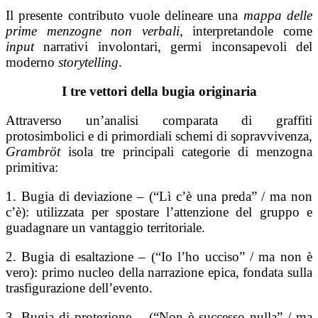
Il presente contributo vuole delineare una
mappa delle
prime menzogne non verbali
, interpretandole come
input
narrativi involontari, germi inconsapevoli del
moderno
storytelling
.
I tre vettori della bugia originaria
Attraverso un’analisi comparata di graffiti
protosimbolici e di primordiali schemi di sopravvivenza,
Grambröt
isola tre principali categorie di menzogna
primitiva:
1. Bugia di deviazione – (“Lì c’è una preda” / ma non
c’è): utilizzata per spostare l’attenzione del gruppo e
guadagnare un vantaggio territoriale.
2. Bugia di esaltazione – (“Io l’ho ucciso” / ma non è
vero): primo nucleo della narrazione epica, fondata sulla
trasfigurazione dell’evento.
3. Bugia di protezione – (“Non è successo nulla” / ma