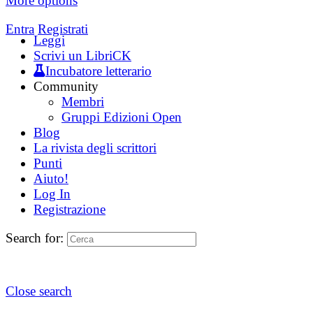
More options
Entra
Registrati
Leggi
Scrivi un LibriCK
Incubatore letterario
Community
Membri
Gruppi Edizioni Open
Blog
La rivista degli scrittori
Punti
Aiuto!
Log In
Registrazione
Search for:
Close search