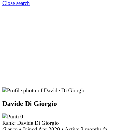
Close search
Davide Di Giorgio
0
Rank: Davide Di Giorgio
@er-to
•
Joined Apr 2020
•
Active 3 months fa