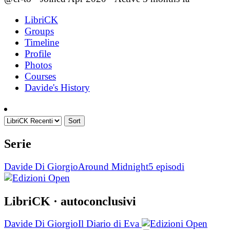
LibriCK
Groups
Timeline
Profile
Photos
Courses
Davide's History
Sort
Serie
Davide Di Giorgio
Around Midnight
5 episodi
LibriCK
· autoconclusivi
Davide Di Giorgio
Il Diario di Eva