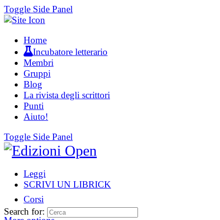
Toggle Side Panel
Home
Incubatore letterario
Membri
Gruppi
Blog
La rivista degli scrittori
Punti
Aiuto!
Toggle Side Panel
Leggi
SCRIVI UN LIBRICK
Corsi
Search for: