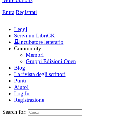
More options
Entra
Registrati
Leggi
Scrivi un LibriCK
Incubatore letterario
Community
Membri
Gruppi Edizioni Open
Blog
La rivista degli scrittori
Punti
Aiuto!
Log In
Registrazione
Search for: