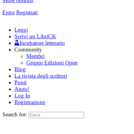
More options
Entra
Registrati
Leggi
Scrivi un LibriCK
Incubatore letterario
Community
Membri
Gruppi Edizioni Open
Blog
La rivista degli scrittori
Punti
Aiuto!
Log In
Registrazione
Search for: