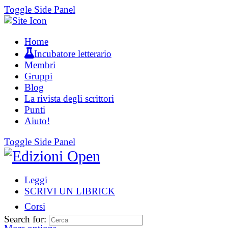
Toggle Side Panel
Home
Incubatore letterario
Membri
Gruppi
Blog
La rivista degli scrittori
Punti
Aiuto!
Toggle Side Panel
Leggi
SCRIVI UN LIBRICK
Corsi
Search for: