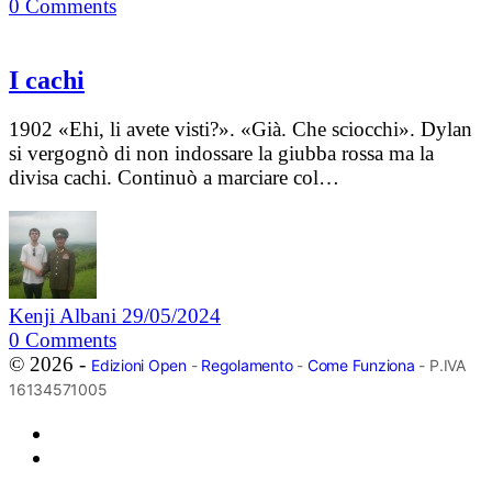
0
Comments
I cachi
1902 «Ehi, li avete visti?». «Già. Che sciocchi». Dylan
si vergognò di non indossare la giubba rossa ma la
divisa cachi. Continuò a marciare col…
Kenji Albani
29/05/2024
0
Comments
© 2026 -
Edizioni Open
-
Regolamento
-
Come Funziona
- P.IVA
16134571005