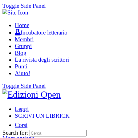
Toggle Side Panel
Home
Incubatore letterario
Membri
Gruppi
Blog
La rivista degli scrittori
Punti
Aiuto!
Toggle Side Panel
Leggi
SCRIVI UN LIBRICK
Corsi
Search for: