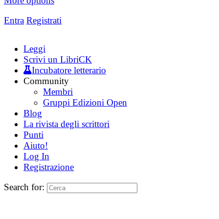
More options
Entra
Registrati
Leggi
Scrivi un LibriCK
Incubatore letterario
Community
Membri
Gruppi Edizioni Open
Blog
La rivista degli scrittori
Punti
Aiuto!
Log In
Registrazione
Search for: