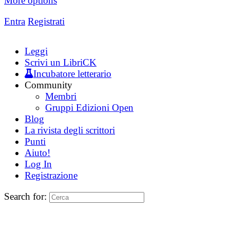
More options
Entra
Registrati
Leggi
Scrivi un LibriCK
Incubatore letterario
Community
Membri
Gruppi Edizioni Open
Blog
La rivista degli scrittori
Punti
Aiuto!
Log In
Registrazione
Search for: