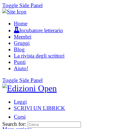
Toggle Side Panel
Home
Incubatore letterario
Membri
Gruppi
Blog
La rivista degli scrittori
Punti
Aiuto!
Toggle Side Panel
Leggi
SCRIVI UN LIBRICK
Corsi
Search for: