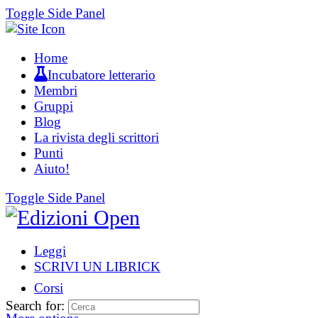
Toggle Side Panel
Home
Incubatore letterario
Membri
Gruppi
Blog
La rivista degli scrittori
Punti
Aiuto!
Toggle Side Panel
Leggi
SCRIVI UN LIBRICK
Corsi
Search for: