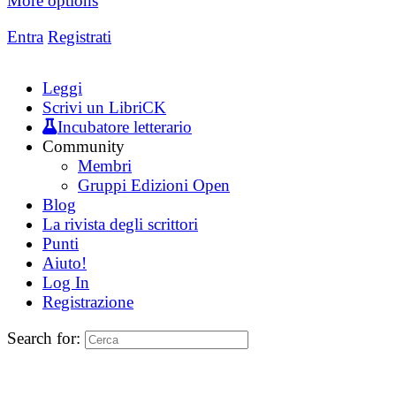
More options
Entra
Registrati
Leggi
Scrivi un LibriCK
Incubatore letterario
Community
Membri
Gruppi Edizioni Open
Blog
La rivista degli scrittori
Punti
Aiuto!
Log In
Registrazione
Search for: