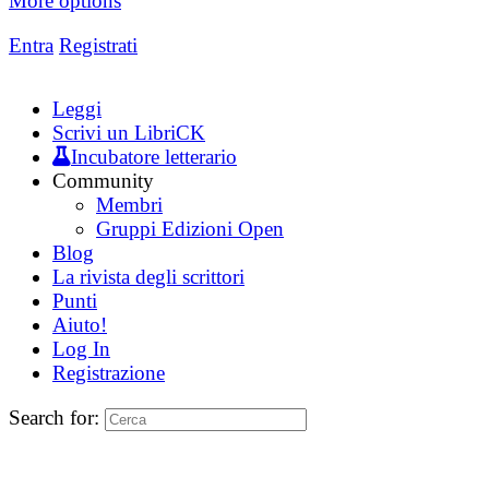
More options
Entra
Registrati
Leggi
Scrivi un LibriCK
Incubatore letterario
Community
Membri
Gruppi Edizioni Open
Blog
La rivista degli scrittori
Punti
Aiuto!
Log In
Registrazione
Search for: