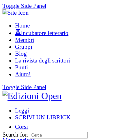
Toggle Side Panel
Home
Incubatore letterario
Membri
Gruppi
Blog
La rivista degli scrittori
Punti
Aiuto!
Toggle Side Panel
Leggi
SCRIVI UN LIBRICK
Corsi
Search for: