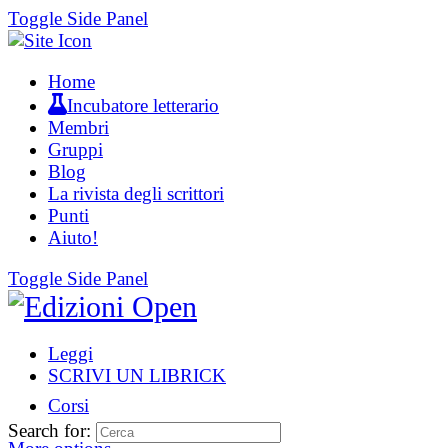
Toggle Side Panel
Home
Incubatore letterario
Membri
Gruppi
Blog
La rivista degli scrittori
Punti
Aiuto!
Toggle Side Panel
Leggi
SCRIVI UN LIBRICK
Corsi
Search for: