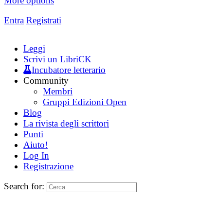
More options
Entra
Registrati
Leggi
Scrivi un LibriCK
Incubatore letterario
Community
Membri
Gruppi Edizioni Open
Blog
La rivista degli scrittori
Punti
Aiuto!
Log In
Registrazione
Search for: