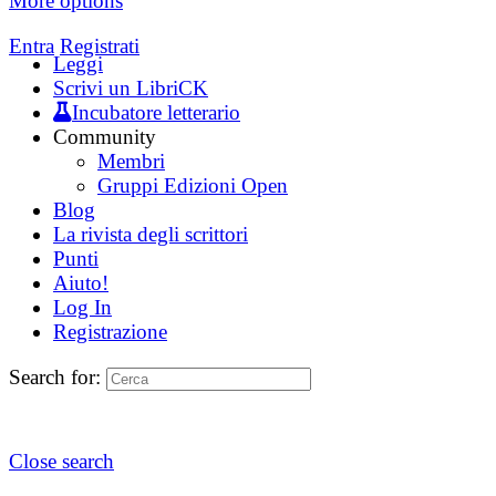
More options
Entra
Registrati
Leggi
Scrivi un LibriCK
Incubatore letterario
Community
Membri
Gruppi Edizioni Open
Blog
La rivista degli scrittori
Punti
Aiuto!
Log In
Registrazione
Search for:
Close search