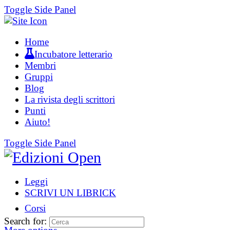
Toggle Side Panel
Home
Incubatore letterario
Membri
Gruppi
Blog
La rivista degli scrittori
Punti
Aiuto!
Toggle Side Panel
Leggi
SCRIVI UN LIBRICK
Corsi
Search for: