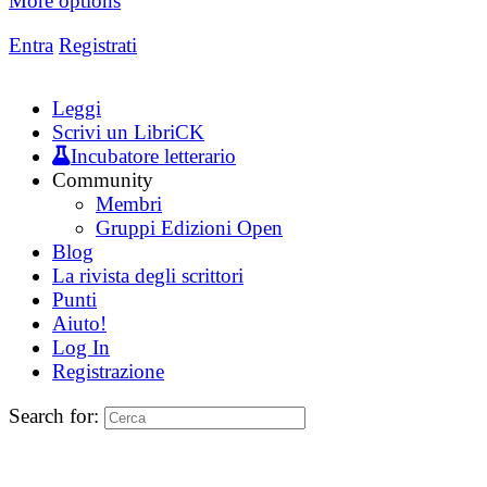
More options
Entra
Registrati
Leggi
Scrivi un LibriCK
Incubatore letterario
Community
Membri
Gruppi Edizioni Open
Blog
La rivista degli scrittori
Punti
Aiuto!
Log In
Registrazione
Search for: