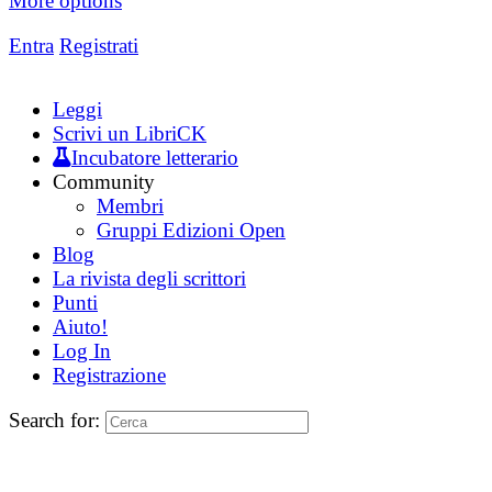
More options
Entra
Registrati
Leggi
Scrivi un LibriCK
Incubatore letterario
Community
Membri
Gruppi Edizioni Open
Blog
La rivista degli scrittori
Punti
Aiuto!
Log In
Registrazione
Search for: