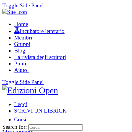
Toggle Side Panel
Home
Incubatore letterario
Membri
Gruppi
Blog
La rivista degli scrittori
Punti
Aiuto!
Toggle Side Panel
Leggi
SCRIVI UN LIBRICK
Corsi
Search for: