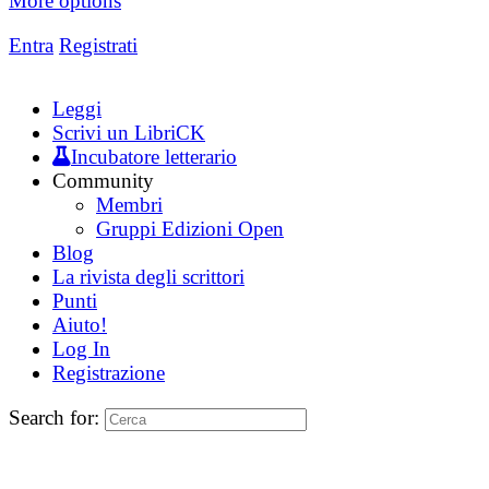
More options
Entra
Registrati
Leggi
Scrivi un LibriCK
Incubatore letterario
Community
Membri
Gruppi Edizioni Open
Blog
La rivista degli scrittori
Punti
Aiuto!
Log In
Registrazione
Search for: