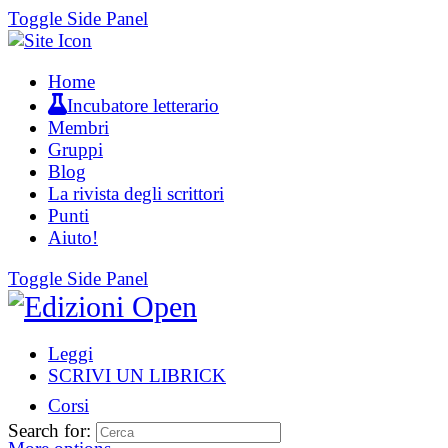
Toggle Side Panel
Home
Incubatore letterario
Membri
Gruppi
Blog
La rivista degli scrittori
Punti
Aiuto!
Toggle Side Panel
Leggi
SCRIVI UN LIBRICK
Corsi
Search for: