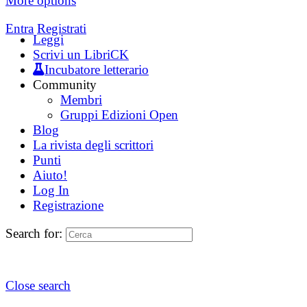
More options
Entra
Registrati
Leggi
Scrivi un LibriCK
Incubatore letterario
Community
Membri
Gruppi Edizioni Open
Blog
La rivista degli scrittori
Punti
Aiuto!
Log In
Registrazione
Search for:
Close search