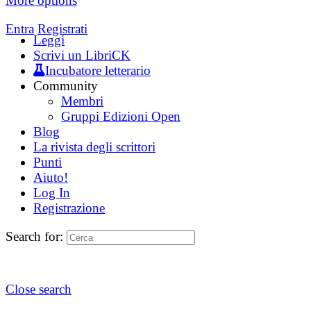
More options
Entra
Registrati
Leggi
Scrivi un LibriCK
Incubatore letterario
Community
Membri
Gruppi Edizioni Open
Blog
La rivista degli scrittori
Punti
Aiuto!
Log In
Registrazione
Search for:
Close search