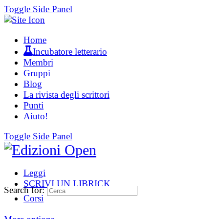
Toggle Side Panel
Home
Incubatore letterario
Membri
Gruppi
Blog
La rivista degli scrittori
Punti
Aiuto!
Toggle Side Panel
Leggi
SCRIVI UN LIBRICK
Search for:
Corsi