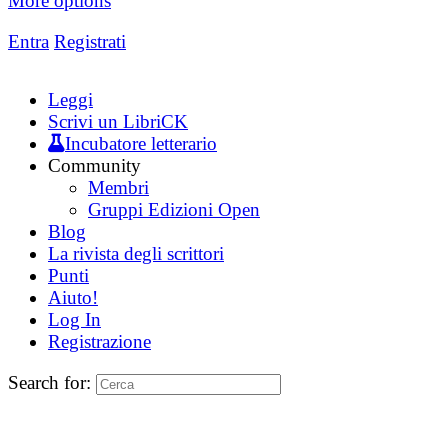
More options
Entra
Registrati
Leggi
Scrivi un LibriCK
Incubatore letterario
Community
Membri
Gruppi Edizioni Open
Blog
La rivista degli scrittori
Punti
Aiuto!
Log In
Registrazione
Search for: