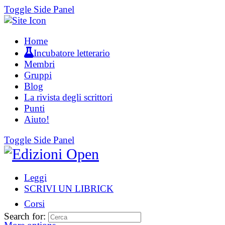
Toggle Side Panel
Home
Incubatore letterario
Membri
Gruppi
Blog
La rivista degli scrittori
Punti
Aiuto!
Toggle Side Panel
Leggi
SCRIVI UN LIBRICK
Corsi
Search for: