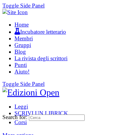
Toggle Side Panel
Home
Incubatore letterario
Membri
Gruppi
Blog
La rivista degli scrittori
Punti
Aiuto!
Toggle Side Panel
Leggi
SCRIVI UN LIBRICK
Search for:
Corsi