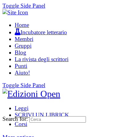
Toggle Side Panel
Home
Incubatore letterario
Membri
Gruppi
Blog
La rivista degli scrittori
Punti
Aiuto!
Toggle Side Panel
Leggi
SCRIVI UN LIBRICK
Search for:
Corsi