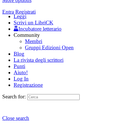
More options
Entra
Registrati
Leggi
Scrivi un LibriCK
Incubatore letterario
Community
Membri
Gruppi Edizioni Open
Blog
La rivista degli scrittori
Punti
Aiuto!
Log In
Registrazione
Search for:
Close search