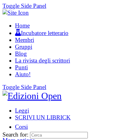
Toggle Side Panel
Home
Incubatore letterario
Membri
Gruppi
Blog
La rivista degli scrittori
Punti
Aiuto!
Toggle Side Panel
Leggi
SCRIVI UN LIBRICK
Corsi
Search for: