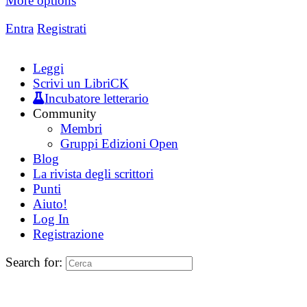
More options
Entra
Registrati
Leggi
Scrivi un LibriCK
Incubatore letterario
Community
Membri
Gruppi Edizioni Open
Blog
La rivista degli scrittori
Punti
Aiuto!
Log In
Registrazione
Search for: