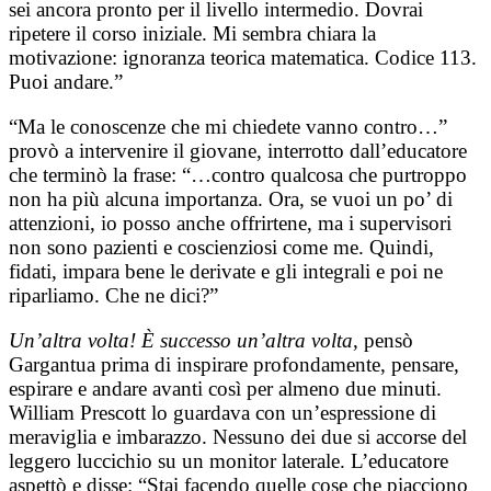
sei ancora pronto per il livello intermedio. Dovrai
ripetere il corso iniziale. Mi sembra chiara la
motivazione: ignoranza teorica matematica. Codice 113.
Puoi andare.”
“Ma le conoscenze che mi chiedete vanno contro…”
provò a intervenire il giovane, interrotto dall’educatore
che terminò la frase: “…contro qualcosa che purtroppo
non ha più alcuna importanza. Ora, se vuoi un po’ di
attenzioni, io posso anche offrirtene, ma i supervisori
non sono pazienti e coscienziosi come me. Quindi,
fidati, impara bene le derivate e gli integrali e poi ne
riparliamo. Che ne dici?”
Un’altra volta! È successo un’altra volta
, pensò
Gargantua prima di inspirare profondamente, pensare,
espirare e andare avanti così per almeno due minuti.
William Prescott lo guardava con un’espressione di
meraviglia e imbarazzo. Nessuno dei due si accorse del
leggero luccichio su un monitor laterale. L’educatore
aspettò e disse: “Stai facendo quelle cose che piacciono