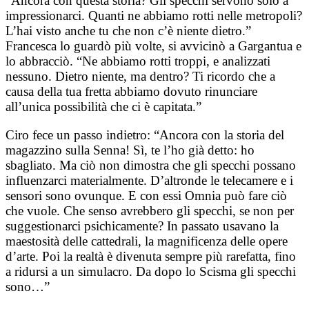
“Ancora con questa storia? Gli specchi servono solo a
impressionarci. Quanti ne abbiamo rotti nelle metropoli?
L’hai visto anche tu che non c’è niente dietro.”
Francesca lo guardò più volte, si avvicinò a Gargantua e
lo abbracciò. “Ne abbiamo rotti troppi, e analizzati
nessuno. Dietro niente, ma dentro? Ti ricordo che a
causa della tua fretta abbiamo dovuto rinunciare
all’unica possibilità che ci è capitata.”
Ciro fece un passo indietro: “Ancora con la storia del
magazzino sulla Senna! Sì, te l’ho già detto: ho
sbagliato. Ma ciò non dimostra che gli specchi possano
influenzarci materialmente. D’altronde le telecamere e i
sensori sono ovunque. E con essi Omnia può fare ciò
che vuole. Che senso avrebbero gli specchi, se non per
suggestionarci psichicamente? In passato usavano la
maestosità delle cattedrali, la magnificenza delle opere
d’arte. Poi la realtà è divenuta sempre più rarefatta, fino
a ridursi a un simulacro. Da dopo lo Scisma gli specchi
sono…”