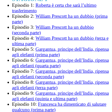
Episodio 1:
Roberta è certa che sarà l’ultimo
trasferimento
Episodio 2:
William Prescott ha un dubbio (prima
parte)
Episodio 3:
William Prescott ha un dubbio
(seconda parte)
Episodio 4:
William Prescott ha un dubbio (terza e
ultima parte)
Episodio 5:
Gargantua, principe dell’India, ripensa
agli elefanti (prima parte)
Episodio 6:
Gargantua, principe dell’India, ripensa
agli elefanti (quarta parte)
Episodio 7:
Gargantua, principe dell’India, ripensa
agli elefanti (seconda parte)
Episodio 8:
Gargantua, principe dell’India, ripensa
agli elefanti (terza parte)
Episodio 9:
Gargantua, principe dell’India, ripensa
agli elefanti (quinta e ultima parte)
Episodio 10:
Francesca ha dimenticato di salutare
qualcuno (prima parte)