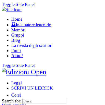
Toggle Side Panel
Home
Incubatore letterario
Membri
Gruppi
Blog
La rivista degli scrittori
Punti
Aiuto!
Toggle Side Panel
Leggi
SCRIVI UN LIBRICK
Corsi
Search for: