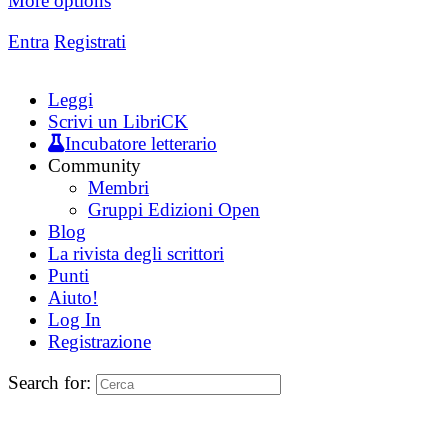
More options
Entra
Registrati
Leggi
Scrivi un LibriCK
Incubatore letterario
Community
Membri
Gruppi Edizioni Open
Blog
La rivista degli scrittori
Punti
Aiuto!
Log In
Registrazione
Search for: