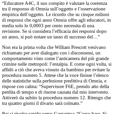
“Educatore A4C, il suo compito è valutare la coerenza
tra il responso di Omnia sull’oggetto e l’osservazione
empirica dell’oggetto. Le ricordo che su cinque milioni
di responsi che ogni anno Omnia offre agli educatori, in
media solo lo 0,0003 per cento necessita di una
revisione. Se si considera l’efficacia dei responsi dopo
un anno, si può notare un tasso di successo del…”
Non era la prima volta che William Prescott venivano
richiamato per aver dialogato con i disconnessi, un
comportamento visto come l’anticamera del più grande
crimine nelle metropoli: l’entalpia. E come ogni volta, si
affidò a ciò che aveva vissuto da bambino per evitare la
procedura numero 5. Attese che la voce finisse l’elenco
delle statistiche sulla perfezione predittiva di Omnia, e
rispose con calma: “Supervisore F6E, prendo atto della
perdita di tempo e di risorse causata dal mio intervento.
Attiverò da subito la procedura numero 12. Ritengo che
tra quattro giorni il divario sarà colmato.”
Poi si rivolse rapido verso Gargantua: “Corso base. Si