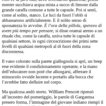
mentre succhiava acqua mista a succo di limone dalla
grande caraffa comune a tutte le capsule. Poi si sentì,
come al solito, stanco. Le luci da fuori l’oblò si
abbassarono artificialmente. E il solito senso di
spossatezza lo avvolse.
È l’ora della pillola, speravo di
avere più tempo per pensare,
si disse oramai arreso a un
rituale che, come la caraffa, univa tutte le capsule di
qualsiasi settore, in ogni circoscrizione dei primi sette
livelli di qualsiasi metropoli al di fuori della zona
disconnessa.
Il vano colorato sulla parete giallognola si aprì, un beep
rese evidente il condizionamento operante, e la mano
dell’educatore non poté che allungarsi, afferrare il
minuscolo ovoide lucente e portarlo alla bocca che
l’avrebbe fatto defluire nel corpo.
Ma qualcosa andò storto. Willliam Prescott ripensò
all’incontro del pomeriggio, le parole di Gargantua
presero forma, l’immagine del giovane indiano riempì il