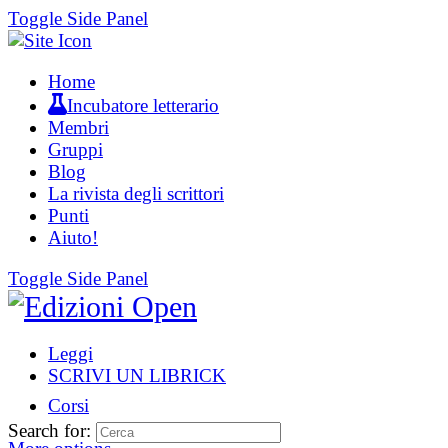
Toggle Side Panel
Home
Incubatore letterario
Membri
Gruppi
Blog
La rivista degli scrittori
Punti
Aiuto!
Toggle Side Panel
Leggi
SCRIVI UN LIBRICK
Corsi
Search for: