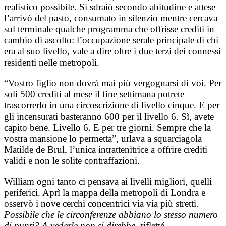
realistico possibile. Si sdraiò secondo abitudine e attese
l’arrivò del pasto, consumato in silenzio mentre cercava
sul terminale qualche programma che offrisse crediti in
cambio di ascolto: l’occupazione serale principale di chi
era al suo livello, vale a dire oltre i due terzi dei connessi
residenti nelle metropoli.
“Vostro figlio non dovrà mai più vergognarsi di voi. Per
soli 500 crediti al mese il fine settimana potrete
trascorrerlo in una circoscrizione di livello cinque. E per
gli incensurati basteranno 600 per il livello 6. Sì, avete
capito bene. Livello 6. E per tre giorni. Sempre che la
vostra mansione lo permetta”, urlava a squarciagola
Matilde de Brul, l’unica intrattenitrice a offrire crediti
validi e non le solite contraffazioni.
William ogni tanto ci pensava ai livelli migliori, quelli
periferici. Aprì la mappa della metropoli di Londra e
osservò i nove cerchi concentrici via via più stretti.
Possibile che le circonferenze abbiano lo stesso numero
di punti? A vederle non si direbbe
, rifletté