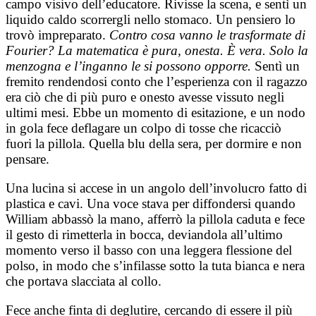
campo visivo dell’educatore. Rivisse la scena, e sentì un
liquido caldo scorrergli nello stomaco. Un pensiero lo
trovò impreparato.
Contro cosa vanno le trasformate di
Fourier? La matematica è pura, onesta. È vera. Solo la
menzogna e l’inganno le si possono opporre.
Sentì un
fremito rendendosi conto che l’esperienza con il ragazzo
era ciò che di più puro e onesto avesse vissuto negli
ultimi mesi. Ebbe un momento di esitazione, e un nodo
in gola fece deflagare un colpo di tosse che ricacciò
fuori la pillola. Quella blu della sera, per dormire e non
pensare.
Una lucina si accese in un angolo dell’involucro fatto di
plastica e cavi. Una voce stava per diffondersi quando
William abbassò la mano, afferrò la pillola caduta e fece
il gesto di rimetterla in bocca, deviandola all’ultimo
momento verso il basso con una leggera flessione del
polso, in modo che s’infilasse sotto la tuta bianca e nera
che portava slacciata al collo.
Fece anche finta di deglutire, cercando di essere il più