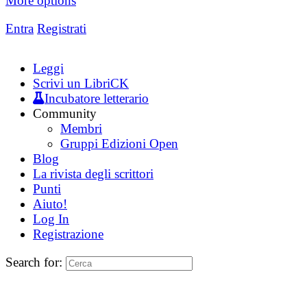
More options
Entra
Registrati
Leggi
Scrivi un LibriCK
Incubatore letterario
Community
Membri
Gruppi Edizioni Open
Blog
La rivista degli scrittori
Punti
Aiuto!
Log In
Registrazione
Search for: