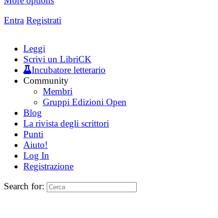
More options
Entra
Registrati
Leggi
Scrivi un LibriCK
Incubatore letterario
Community
Membri
Gruppi Edizioni Open
Blog
La rivista degli scrittori
Punti
Aiuto!
Log In
Registrazione
Search for: