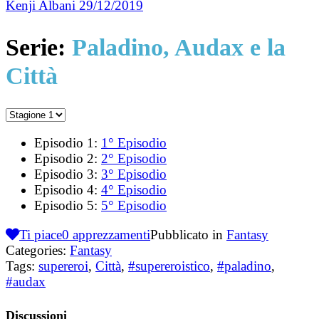
Kenji Albani
29/12/2019
Serie:
Paladino, Audax e la
Città
Episodio 1:
1° Episodio
Episodio 2:
2° Episodio
Episodio 3:
3° Episodio
Episodio 4:
4° Episodio
Episodio 5:
5° Episodio
Ti piace
0
apprezzamenti
Pubblicato in
Fantasy
Categories:
Fantasy
Tags:
supereroi
,
Città
,
#supereroistico
,
#paladino
,
#audax
Discussioni