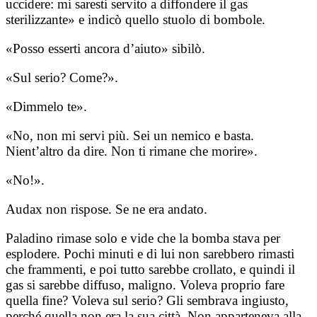
uccidere: mi saresti servito a diffondere il gas
sterilizzante» e indicò quello stuolo di bombole.
«Posso esserti ancora d’aiuto» sibilò.
«Sul serio? Come?».
«Dimmelo te».
«No, non mi servi più. Sei un nemico e basta.
Nient’altro da dire. Non ti rimane che morire».
«No!».
Audax non rispose. Se ne era andato.
Paladino rimase solo e vide che la bomba stava per
esplodere. Pochi minuti e di lui non sarebbero rimasti
che frammenti, e poi tutto sarebbe crollato, e quindi il
gas si sarebbe diffuso, maligno. Voleva proprio fare
quella fine? Voleva sul serio? Gli sembrava ingiusto,
perché quella non era la sua città. Non apparteneva alla