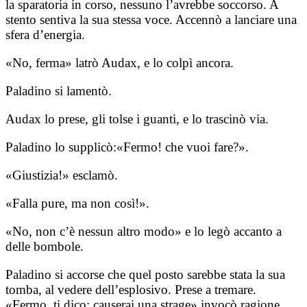
la sparatoria in corso, nessuno l’avrebbe soccorso. A
stento sentiva la sua stessa voce. Accennò a lanciare una
sfera d’energia.
«No, ferma» latrò Audax, e lo colpì ancora.
Paladino si lamentò.
Audax lo prese, gli tolse i guanti, e lo trascinò via.
Paladino lo supplicò:«Fermo! che vuoi fare?».
«Giustizia!» esclamò.
«Falla pure, ma non così!».
«No, non c’è nessun altro modo» e lo legò accanto a
delle bombole.
Paladino si accorse che quel posto sarebbe stata la sua
tomba, al vedere dell’esplosivo. Prese a tremare.
«Fermo, ti dico: causerai una strage» invocò ragione.