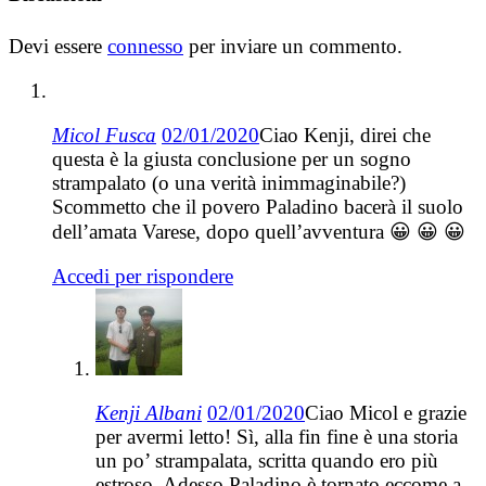
Devi essere
connesso
per inviare un commento.
Micol Fusca
02/01/2020
Ciao Kenji, direi che
questa è la giusta conclusione per un sogno
strampalato (o una verità inimmaginabile?)
Scommetto che il povero Paladino bacerà il suolo
dell’amata Varese, dopo quell’avventura 😀 😀 😀
Accedi per rispondere
Kenji Albani
02/01/2020
Ciao Micol e grazie
per avermi letto! Sì, alla fin fine è una storia
un po’ strampalata, scritta quando ero più
estroso. Adesso Paladino è tornato eccome a