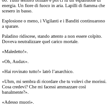
00. Tutto sembrò brillare e poi ci fu un’espansione di
energia. Un fiore di fuoco in aria. Lapilli di fiamma che
scesero in basso.
Esplosione o meno, i Vigilanti e i Banditi continuarono
a sparare.
Paladino ridiscese, stando attento a non essere colpito.
Doveva neutralizzare quel carico mortale.
«Maledetto!».
«Oh, Audax».
«Hai rovinato tutto!» latrò l’anarchico.
«Uhm, mi sembra di ricordare che tu volevi che morissi.
Cosa credevi? Che mi facessi ammazzare così
banalmente?».
«Adesso muori».