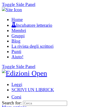
Toggle Side Panel
Home
Incubatore letterario
Membri
Gruppi
Blog
La rivista degli scrittori
Punti
Aiuto!
Toggle Side Panel
Leggi
SCRIVI UN LIBRICK
Corsi
Search for: