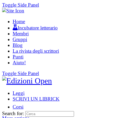
Toggle Side Panel
Home
Incubatore letterario
Membri
Gruppi
Blog
La rivista degli scrittori
Punti
Aiuto!
Toggle Side Panel
Leggi
SCRIVI UN LIBRICK
Corsi
Search for: