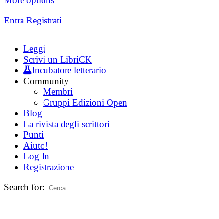
More options
Entra
Registrati
Leggi
Scrivi un LibriCK
Incubatore letterario
Community
Membri
Gruppi Edizioni Open
Blog
La rivista degli scrittori
Punti
Aiuto!
Log In
Registrazione
Search for: