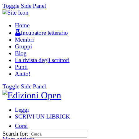
Toggle Side Panel
Home
Incubatore letterario
Membri
Gruppi
Blog
La rivista degli scrittori
Punti
Aiuto!
Toggle Side Panel
Leggi
SCRIVI UN LIBRICK
Corsi
Search for: