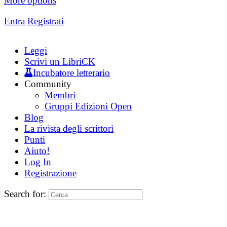
More options
Entra
Registrati
Leggi
Scrivi un LibriCK
Incubatore letterario
Community
Membri
Gruppi Edizioni Open
Blog
La rivista degli scrittori
Punti
Aiuto!
Log In
Registrazione
Search for: