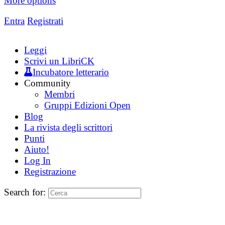
More options
Entra
Registrati
Leggi
Scrivi un LibriCK
Incubatore letterario
Community
Membri
Gruppi Edizioni Open
Blog
La rivista degli scrittori
Punti
Aiuto!
Log In
Registrazione
Search for: