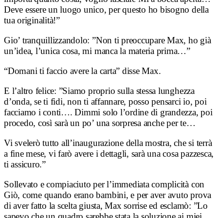
Deve essere un luogo unico, per questo ho bisogno della
tua originalità!”
Gio’ tranquillizzandolo: ”Non ti preoccupare Max, ho già
un’idea, l’unica cosa, mi manca la materia prima…”
“Domani ti faccio avere la carta” disse Max.
E l’altro felice: ”Siamo proprio sulla stessa lunghezza
d’onda, se ti fidi, non ti affannare, posso pensarci io, poi
facciamo i conti…. Dimmi solo l’ordine di grandezza, poi
procedo, così sarà un po’ una sorpresa anche per te…
Vi svelerò tutto all’inaugurazione della mostra, che si terrà
a fine mese, vi farò avere i dettagli, sarà una cosa pazzesca,
ti assicuro.”
Sollevato e compiaciuto per l’immediata complicità con
Giò, come quando erano bambini, e per aver avuto prova
di aver fatto la scelta giusta, Max sorrise ed esclamò: ”Lo
sapevo che un quadro sarebbe stata la soluzione ai miei