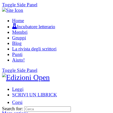
Toggle Side Panel
Home
Incubatore letterario
Membri
Gruppi
Blog
La rivista degli scrittori
Punti
Aiuto!
Toggle Side Panel
Leggi
SCRIVI UN LIBRICK
Corsi
Search for: