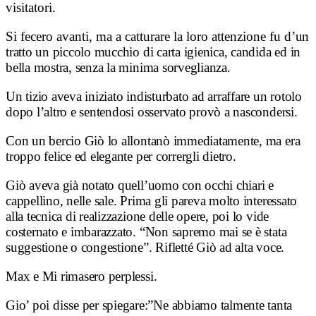
visitatori.
Si fecero avanti, ma a catturare la loro attenzione fu
d’un
tratto un piccolo mucchio di carta igienica, candida ed in
bella mostra, senza la minima sorveglianza.
Un
tizio aveva iniziato indisturbato ad arraffare un rotolo
dopo l’altro e s
entendosi osservato provò a nascondersi.
C
on un bercio Giò lo allontanò immediatamente, ma era
troppo felice ed elegante per corrergli dietro.
Giò aveva già notato quell’uomo con occhi chiari e
cappellino, nelle sale.
Prima gli pareva molto interessato
alla tecnica di realizzazione delle opere, poi lo vide
costernato e imbarazzato. “
Non sapremo mai se è stata
suggestione o congestione”. Rifletté Giò ad alta voce.
Max e Mi rimasero perplessi.
Gio’ poi
disse
per spiegare:”Ne abbiamo talmente tanta