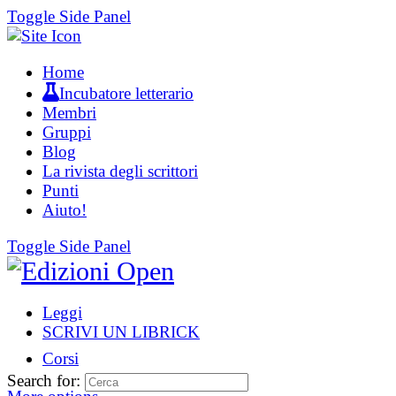
Toggle Side Panel
Home
Incubatore letterario
Membri
Gruppi
Blog
La rivista degli scrittori
Punti
Aiuto!
Toggle Side Panel
Leggi
SCRIVI UN LIBRICK
Corsi
Search for: