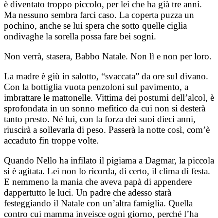
è diventato troppo piccolo, per lei che ha già tre anni.
Ma nessuno sembra farci caso. La coperta puzza un
pochino, anche se lui spera che sotto quelle ciglia
ondivaghe la sorella possa fare bei sogni.
Non verrà, stasera, Babbo Natale. Non lì e non per loro.
La madre è giù in salotto, “svaccata” da ore sul divano.
Con la bottiglia vuota penzoloni sul pavimento, a
imbrattare le mattonelle. Vittima dei postumi dell’alcol, è
sprofondata in un sonno mefitico da cui non si desterà
tanto presto. Né lui, con la forza dei suoi dieci anni,
riuscirà a sollevarla di peso. Passerà la notte così, com’è
accaduto fin troppe volte.
Quando Nello ha infilato il pigiama a Dagmar, la piccola
si è agitata. Lei non lo ricorda, di certo, il clima di festa.
E nemmeno la mania che aveva papà di appendere
dappertutto le luci. Un padre che adesso starà
festeggiando il Natale con un’altra famiglia. Quella
contro cui mamma inveisce ogni giorno, perché l’ha