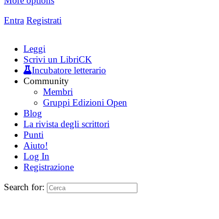
More options
Entra
Registrati
Leggi
Scrivi un LibriCK
Incubatore letterario
Community
Membri
Gruppi Edizioni Open
Blog
La rivista degli scrittori
Punti
Aiuto!
Log In
Registrazione
Search for: