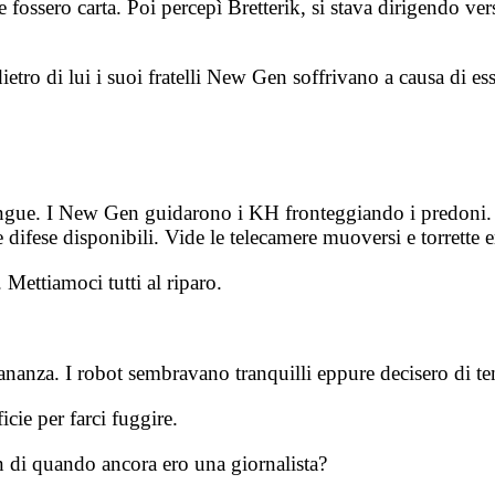
ssero carta. Poi percepì Bretterik, si stava dirigendo vers
etro di lui i suoi fratelli New Gen soffrivano a causa di ess
angue. I New Gen guidarono i KH fronteggiando i predoni. Te
 difese disponibili. Vide le telecamere muoversi e torrette
Mettiamoci tutti al riparo.
tananza. I robot sembravano tranquilli eppure decisero di ten
cie per farci fuggire.
di quando ancora ero una giornalista?