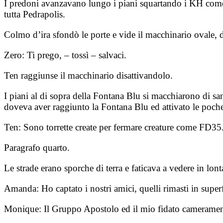
I predoni avanzavano lungo i piani squartando i KH come fo
tutta Pedrapolis.
Colmo d’ira sfondò le porte e vide il macchinario ovale, di
Zero: Ti prego, – tossì – salvaci.
Ten raggiunse il macchinario disattivandolo.
I piani al di sopra della Fontana Blu si macchiarono di s
doveva aver raggiunto la Fontana Blu ed attivato le poche
Ten: Sono torrette create per fermare creature come FD35. 
Paragrafo quarto.
Le strade erano sporche di terra e faticava a vedere in lon
Amanda: Ho captato i nostri amici, quelli rimasti in superfi
Monique: Il Gruppo Apostolo ed il mio fidato cameramen 