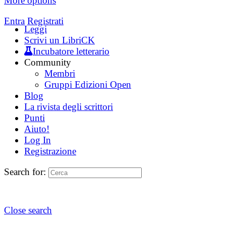
More options
Entra
Registrati
Leggi
Scrivi un LibriCK
Incubatore letterario
Community
Membri
Gruppi Edizioni Open
Blog
La rivista degli scrittori
Punti
Aiuto!
Log In
Registrazione
Search for:
Close search