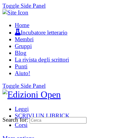
Toggle Side Panel
Home
Incubatore letterario
Membri
Gruppi
Blog
La rivista degli scrittori
Punti
Aiuto!
Toggle Side Panel
Leggi
SCRIVI UN LIBRICK
Search for:
Corsi