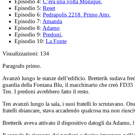
Episodio 4:
C’era una volta Monique.
Episodio 5:
Reset
Episodio 6:
Pedrapolis 2218. Primo Atto.
Episodio 7:
Amanda
Episodio 8:
Adamo
Episodio 9:
Predoni.
Episodio 10:
La Fonte
Visualizzazioni:
134
Paragrafo primo.
Avanzò lungo le stanze dell’edificio. Bretterik sudava fr
guardia della Fontana Blu, il macchinario che creò FD35 ed 
Ten. I predoni avrebbero fatto il resto.
Ten avanzò lungo la sala, i suoi fratelli lo scrutavano. One
fratelli sbiancare, stava accadendo qualcosa ma non riusci
Bretterik aveva attivato il dispositivo datogli da Adamo, l