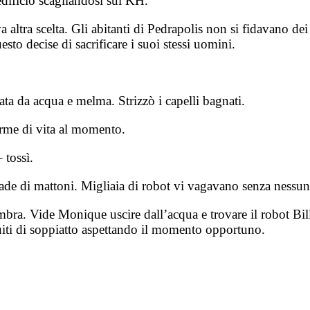
edificio scagliandosi sui KH.
a altra scelta. Gli abitanti di Pedrapolis non si fidavano de
to decise di sacrificare i suoi stessi uomini.
ata da acqua e melma. Strizzò i capelli bagnati.
orme di vita al momento.
 tossì.
strade di mattoni. Migliaia di robot vi vagavano senza ness
mbra. Vide Monique uscire dall’acqua e trovare il robot Bil
guiti di soppiatto aspettando il momento opportuno.