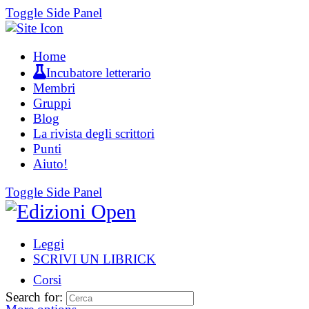
Toggle Side Panel
Home
Incubatore letterario
Membri
Gruppi
Blog
La rivista degli scrittori
Punti
Aiuto!
Toggle Side Panel
Leggi
SCRIVI UN LIBRICK
Corsi
Search for: