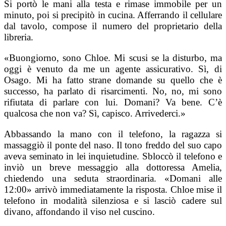
Si portò le mani alla testa e rimase immobile per un
minuto, poi si precipitò in cucina. Afferrando il cellulare
dal tavolo, compose il numero del proprietario della
libreria.
«Buongiorno, sono Chloe. Mi scusi se la disturbo, ma
oggi è venuto da me un agente assicurativo. Sì, di
Osago. Mi ha fatto strane domande su quello che è
successo, ha parlato di risarcimenti. No, no, mi sono
rifiutata di parlare con lui. Domani? Va bene. C’è
qualcosa che non va? Sì, capisco. Arrivederci.»
Abbassando la mano con il telefono, la ragazza si
massaggiò il ponte del naso. Il tono freddo del suo capo
aveva seminato in lei inquietudine. Sbloccò il telefono e
inviò un breve messaggio alla dottoressa Amelia,
chiedendo una seduta straordinaria. «Domani alle
12:00» arrivò immediatamente la risposta. Chloe mise il
telefono in modalità silenziosa e si lasciò cadere sul
divano, affondando il viso nel cuscino.