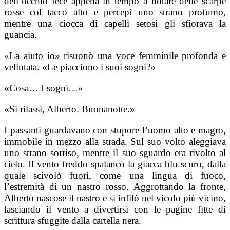
dell’occhio fece appena in tempo a notare delle scarpe
rosse col tacco alto e percepì uno strano profumo,
mentre una ciocca di capelli setosi gli sfiorava la
guancia.
«La aiuto io» risuonò una voce femminile profonda e
vellutata. «Le piacciono i suoi sogni?»
«Cosa… I sogni…»
«Si rilassi, Alberto. Buonanotte.»
I passanti guardavano con stupore l’uomo alto e magro,
immobile in mezzo alla strada. Sul suo volto aleggiava
uno strano sorriso, mentre il suo sguardo era rivolto al
cielo. Il vento freddo spalancò la giacca blu scuro, dalla
quale scivolò fuori, come una lingua di fuoco,
l’estremità di un nastro rosso. Aggrottando la fronte,
Alberto nascose il nastro e si infilò nel vicolo più vicino,
lasciando il vento a divertirsi con le pagine fitte di
scrittura sfuggite dalla cartella nera.