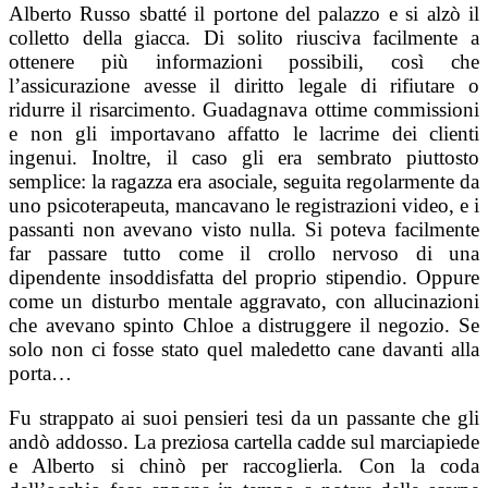
Alberto Russo sbatté il portone del palazzo e si alzò il
colletto della giacca. Di solito riusciva facilmente a
ottenere più informazioni possibili, così che
l’assicurazione avesse il diritto legale di rifiutare o
ridurre il risarcimento. Guadagnava ottime commissioni
e non gli importavano affatto le lacrime dei clienti
ingenui. Inoltre, il caso gli era sembrato piuttosto
semplice: la ragazza era asociale, seguita regolarmente da
uno psicoterapeuta, mancavano le registrazioni video, e i
passanti non avevano visto nulla. Si poteva facilmente
far passare tutto come il crollo nervoso di una
dipendente insoddisfatta del proprio stipendio. Oppure
come un disturbo mentale aggravato, con allucinazioni
che avevano spinto Chloe a distruggere il negozio. Se
solo non ci fosse stato quel maledetto cane davanti alla
porta…
Fu strappato ai suoi pensieri tesi da un passante che gli
andò addosso. La preziosa cartella cadde sul marciapiede
e Alberto si chinò per raccoglierla. Con la coda