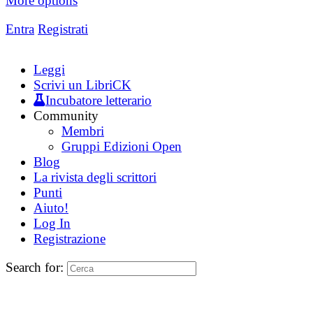
More options
Entra
Registrati
Leggi
Scrivi un LibriCK
Incubatore letterario
Community
Membri
Gruppi Edizioni Open
Blog
La rivista degli scrittori
Punti
Aiuto!
Log In
Registrazione
Search for: