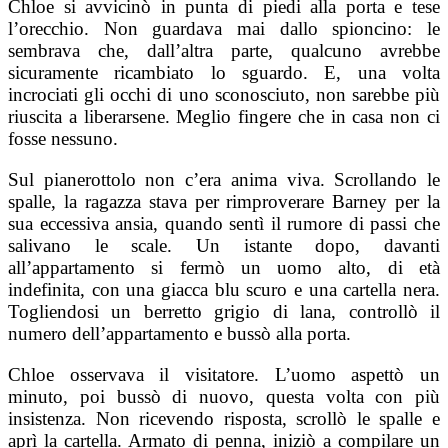
Chloe si avvicinò in punta di piedi alla porta e tese
l’orecchio. Non guardava mai dallo spioncino: le
sembrava che, dall’altra parte, qualcuno avrebbe
sicuramente ricambiato lo sguardo. E, una volta
incrociati gli occhi di uno sconosciuto, non sarebbe più
riuscita a liberarsene. Meglio fingere che in casa non ci
fosse nessuno.
Sul pianerottolo non c’era anima viva. Scrollando le
spalle, la ragazza stava per rimproverare Barney per la
sua eccessiva ansia, quando sentì il rumore di passi che
salivano le scale. Un istante dopo, davanti
all’appartamento si fermò un uomo alto, di età
indefinita, con una giacca blu scuro e una cartella nera.
Togliendosi un berretto grigio di lana, controllò il
numero dell’appartamento e bussò alla porta.
Chloe osservava il visitatore. L’uomo aspettò un
minuto, poi bussò di nuovo, questa volta con più
insistenza. Non ricevendo risposta, scrollò le spalle e
aprì la cartella. Armato di penna, iniziò a compilare un