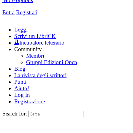
More options
Entra
Registrati
Leggi
Scrivi un LibriCK
Incubatore letterario
Community
Membri
Gruppi Edizioni Open
Blog
La rivista degli scrittori
Punti
Aiuto!
Log In
Registrazione
Search for: