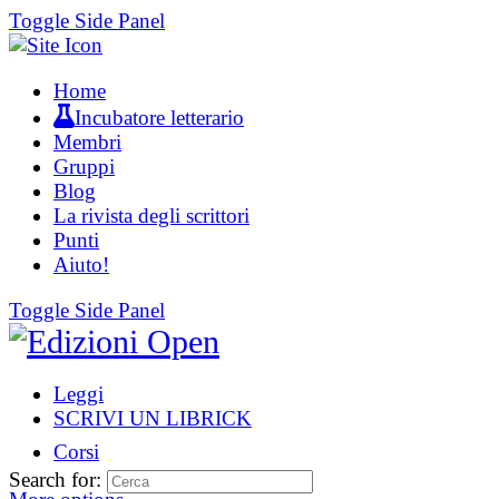
Toggle Side Panel
Home
Incubatore letterario
Membri
Gruppi
Blog
La rivista degli scrittori
Punti
Aiuto!
Toggle Side Panel
Leggi
SCRIVI UN LIBRICK
Corsi
Search for: