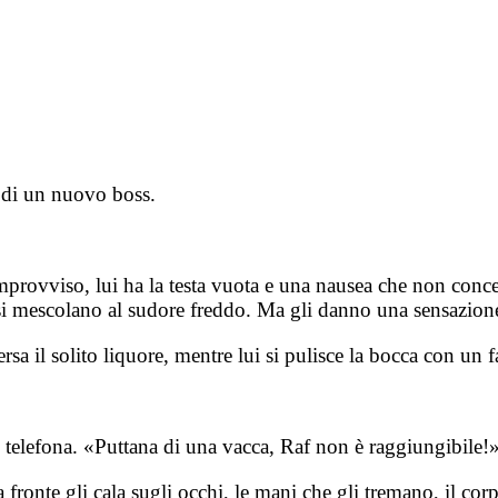
e di un nuovo boss.
improvviso, lui ha la testa vuota e una nausea che non conce
 si mescolano al sudore freddo. Ma gli danno una sensazion
rsa il solito liquore, mentre lui si pulisce la bocca con un f
telefona. «Puttana di una vacca, Raf non è raggiungibile!
la fronte gli cala sugli occhi, le mani che gli tremano, il 