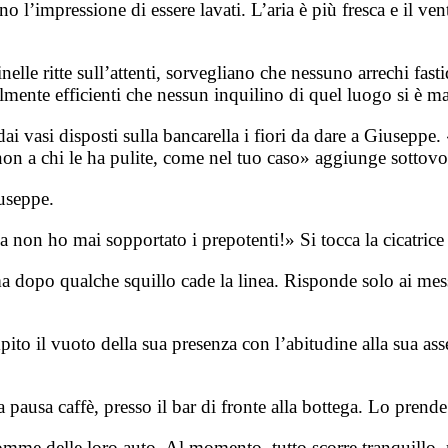
l’impressione di essere lavati. L’aria è più fresca e il venti
elle ritte sull’attenti, sorvegliano che nessuno arrechi fasti
lmente efficienti che nessun inquilino di quel luogo si è m
 vasi disposti sulla bancarella i fiori da dare a Giuseppe.
 non a chi le ha pulite, come nel tuo caso» aggiunge sottovo
iuseppe.
ma non ho mai sopportato i prepotenti!» Si tocca la cicatric
a dopo qualche squillo cade la linea. Risponde solo ai me
to il vuoto della sua presenza con l’abitudine alla sua as
pausa caffè, presso il bar di fronte alla bottega. Lo prende
 gomme delle loro auto. Al momento, tutto scorre tranquillo,