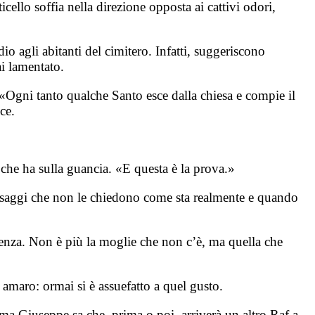
cello soffia nella direzione opposta ai cattivi odori,
dio agli abitanti del cimitero. Infatti, suggeriscono
ai lamentato.
 «Ogni tanto qualche Santo esce dalla chiesa e compie il
ce.
e che ha sulla guancia. «E questa è la prova.»
ssaggi che non le chiedono come sta realmente e quando
senza. Non è più la moglie che non c’è, ma quella che
 amaro: ormai si è assuefatto a quel gusto.
 ma Giuseppe sa che, prima o poi, arriverà un altro Raf a