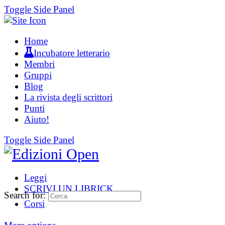
Toggle Side Panel
Home
Incubatore letterario
Membri
Gruppi
Blog
La rivista degli scrittori
Punti
Aiuto!
Toggle Side Panel
Leggi
SCRIVI UN LIBRICK
Search for:
Corsi