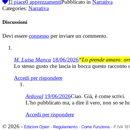
Ti piace
0
apprezzamenti
Pubblicato in
Narrativa
Categories:
Narrativa
Discussioni
Devi essere
connesso
per inviare un commento.
M. Luisa Manca
18/06/2026
“Lo prende amaro: orma
Lo stesso gusto che lascia in bocca questo racconto d
Accedi per rispondere
Ardoval
19/06/2026
Ciao. Già, è come scrivi.
L’ho pubblicato ma, a dire il vero, non so se h
Accedi per rispondere
© 2026 -
Edizioni Open
-
Regolamento
-
Come Funziona
- P.IVA 1