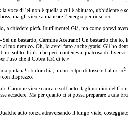
la voce di lei non è quella a cui è abituato, ubbidiente e s
boss, ma gli viene a mancare l’energia per riuscirci.
chio, a chiedere pietà. Inutilmente! Già, ma come potevi ave
. «Sei un bastardo, Carmine Acetrano! Un bastardo che io, l
al tuo nemico. Oh, lo avrei fatto anche gratis! Gli ho detto i
il tuo solito drink, che però conteneva qualcosa di divers
er l’uso che il Cobra farà di te.»
 una puttana!» bofonchia, tra un colpo di tosse e l’altro. «È
 con disprezzo.
do Carmine viene caricato sull’auto dagli uomini del Cobra.
esse accadere. Ma per quanto ci si possa preparare a una bru
. Qualche auto ronza attraversando il lungo viale, costeggia