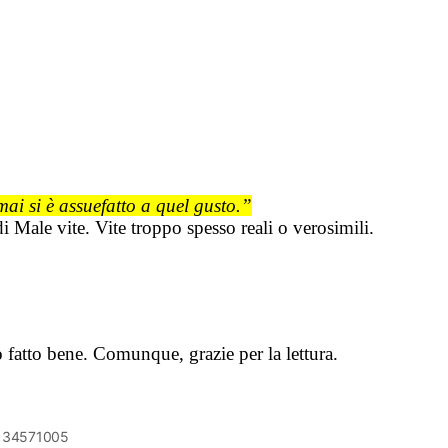
i si è assuefatto a quel gusto.”
i Male vite. Vite troppo spesso reali o verosimili.
o fatto bene. Comunque, grazie per la lettura.
6134571005