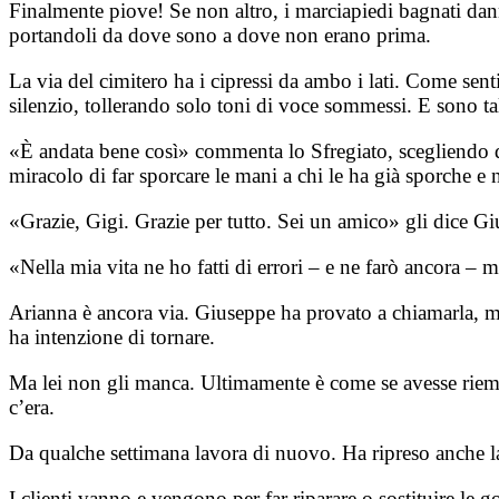
Finalmente piove! Se non altro, i marciapiedi bagnati danno 
portandoli da dove sono a dove non erano prima.
La via del cimitero ha i cipressi da ambo i lati. Come sentin
silenzio, tollerando solo toni di voce sommessi. E sono ta
«È andata bene così» commenta lo Sfregiato, scegliendo dai
miracolo di far sporcare le mani a chi le ha già sporche e
«Grazie, Gigi. Grazie per tutto. Sei un amico» gli dice G
«Nella mia vita ne ho fatti di errori – e ne farò ancora – 
Arianna è ancora via. Giuseppe ha provato a chiamarla, m
ha intenzione di tornare.
Ma lei non gli manca. Ultimamente è come se avesse riempi
c’era.
Da qualche settimana lavora di nuovo. Ha ripreso anche la 
I clienti vanno e vengono per far riparare o sostituire le