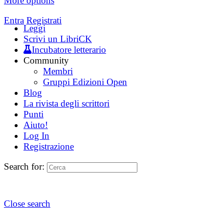
More options
Entra
Registrati
Leggi
Scrivi un LibriCK
Incubatore letterario
Community
Membri
Gruppi Edizioni Open
Blog
La rivista degli scrittori
Punti
Aiuto!
Log In
Registrazione
Search for:
Close search