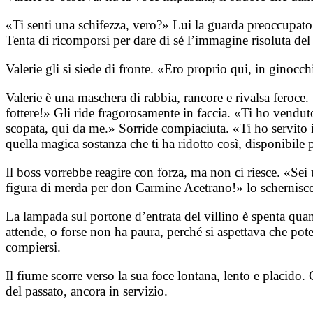
«Ti senti una schifezza, vero?» Lui la guarda preoccupato: 
Tenta di ricomporsi per dare di sé l’immagine risoluta del 
Valerie gli si siede di fronte. «Ero proprio qui, in ginoc
Valerie è una maschera di rabbia, rancore e rivalsa feroce
fottere!» Gli ride fragorosamente in faccia. «Ti ho venduto 
scopata, qui da me.» Sorride compiaciuta. «Ti ho servito 
quella magica sostanza che ti ha ridotto così, disponibile p
Il boss vorrebbe reagire con forza, ma non ci riesce. «Sei
figura di merda per don Carmine Acetrano!» lo schernisce
La lampada sul portone d’entrata del villino è spenta quan
attende, o forse non ha paura, perché si aspettava che pot
compiersi.
Il fiume scorre verso la sua foce lontana, lento e placido
del passato, ancora in servizio.