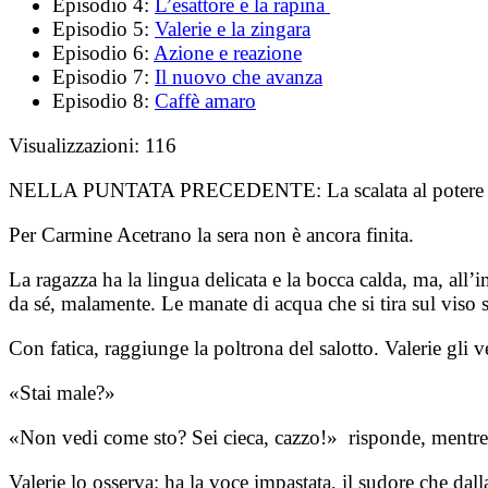
Episodio 4:
L’esattore e la rapina
Episodio 5:
Valerie e la zingara
Episodio 6:
Azione e reazione
Episodio 7:
Il nuovo che avanza
Episodio 8:
Caffè amaro
Visualizzazioni:
116
NELLA PUNTATA PRECEDENTE:
La scalata al poter
Per Carmine Acetrano la sera non è ancora finita.
La ragazza ha la lingua delicata e la bocca calda, ma, all’
da sé, malamente. Le manate di acqua che si tira sul viso
Con fatica, raggiunge la poltrona del salotto. Valerie gli ve
«Stai male?»
«Non vedi come sto? Sei cieca, cazzo!» risponde, mentre 
Valerie lo osserva: ha la voce impastata, il sudore che dal