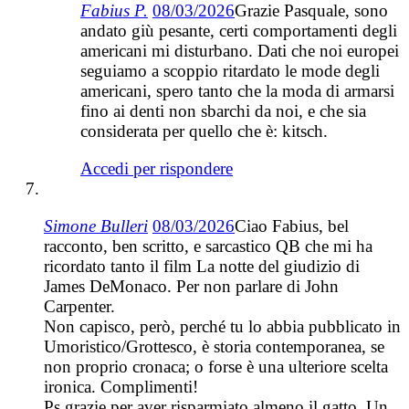
Fabius P.
08/03/2026
Grazie Pasquale, sono
andato giù pesante, certi comportamenti degli
americani mi disturbano. Dati che noi europei
seguiamo a scoppio ritardato le mode degli
americani, spero tanto che la moda di armarsi
fino ai denti non sbarchi da noi, e che sia
considerata per quello che è: kitsch.
Accedi per rispondere
Simone Bulleri
08/03/2026
Ciao Fabius, bel
racconto, ben scritto, e sarcastico QB che mi ha
ricordato tanto il film La notte del giudizio di
James DeMonaco. Per non parlare di John
Carpenter.
Non capisco, però, perché tu lo abbia pubblicato in
Umoristico/Grottesco, è storia contemporanea, se
non proprio cronaca; o forse è una ulteriore scelta
ironica. Complimenti!
Ps grazie per aver risparmiato almeno il gatto. Un