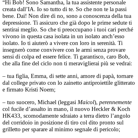
“Hi Bob! Sono Samantha, la tua assistente personale
creata dall’IA. Io so tutto di te. So che non te la passi
bene. Dai! Non dire di no, sono a conoscenza della tua
depressione. Ti assicuro che già dopo le prime sedute ti
sentirai meglio. So che ti preoccupano i tuoi cari perché
vivono in questa casa isolata in un isolato anch’esso
isolato. Io ti aiuterò a vivere con loro in serenità. Ti
insegnerò come convivere con le armi senza provare
sensi di colpa ed essere felice. Ti garantisco, caro Bob,
che alla fine del ciclo non ti meraviglierai più se vedrai:
– tua figlia, Emma, di sette anni, amore di papà, tornare
dal college privato con lo zainetto antiproiettile glitterato
e firmato Kristi Noem;
– tuo suocero, Michael (leggasi
Maicol
),
perennemente
col fucile d’assalto in mano, il nuovo Heckler & Koch
HK433, scomodamente sdraiato a terra dietro l’angolo
del corridoio in posizione di tiro col dito pronto sul
grilletto per sparare al minimo segnale di pericolo;