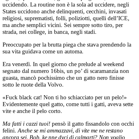
uccidendo. La routine non è la sola ad uccidere, negli
States uccidono anche delinquenti, cecchini, invasati
religiosi, suprematisti, folli, poliziotti, quelli dell’ICE,
ma anche semplici vicini. Sei sempre sotto tiro, per
strada, nei college, in banca, negli stadi.
Preoccupato per la brutta piega che stava prendendo la
sua vita guidava come un automa.
Era venerdì. In quel giorno che prelude al weekend
segnato dal numero 16bis, un po’ di scaramanzia non
guasta, mancò pochissimo che un gatto nero finisse
sotto le ruote della Volvo.
«Fuck black cat! Non ti ho schiacciato per un pelo!»
Evidentemente quel gatto, come tutti i gatti, aveva sette
vite e anche il pelo corto.
Ma fatti i cazzi tuoi!
pensò il gatto fissandolo con occhi
felini.
Anche se mi ammazzavi, di vite me ne restano
ancora sei. Bob, ke nne dyci di calmarti? Non voglio