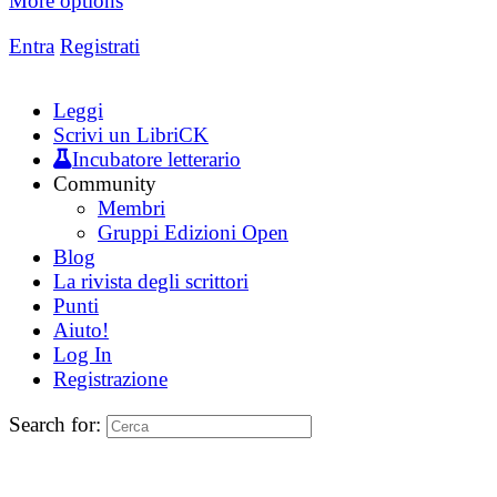
More options
Entra
Registrati
Leggi
Scrivi un LibriCK
Incubatore letterario
Community
Membri
Gruppi Edizioni Open
Blog
La rivista degli scrittori
Punti
Aiuto!
Log In
Registrazione
Search for: