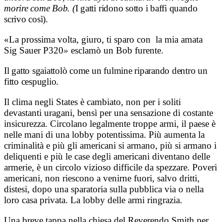
morire come Bob. (
I gatti ridono sotto i baffi quando
scrivo così)
.
«La prossima volta, giuro, ti sparo
con la mia amata
Sig Sauer P320
»
esclamò un Bob furente.
Il gatto sgaiattolò come un fulmine riparando dentro un
fitto cespuglio.
Il clima negli States è cambiato, non per i soliti
devastanti uragani, bensì per una sensazione di costante
insicurezza. Circolano legalmente troppe armi, il paese è
nelle mani di una lobby potentissima. Più aumenta la
criminalità e più gli americani si armano, più si armano i
deliquenti e più le case degli americani diventano delle
armerie, è un circolo vizioso difficile da spezzare. Poveri
americani, non riescono a venirne fuori, salvo dritti,
distesi, dopo una sparatoria sulla pubblica via o nella
loro casa privata. La lobby delle armi ringrazia.
Una breve tappa nella chiesa del Reverendo Smith per