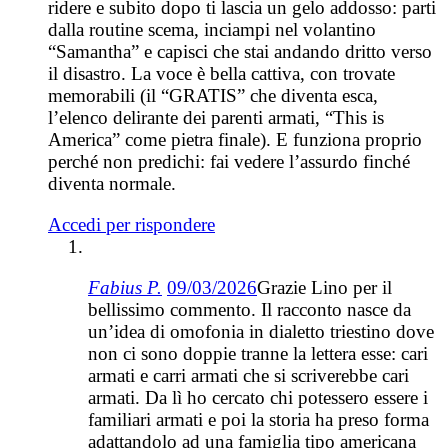
ridere e subito dopo ti lascia un gelo addosso: parti
dalla routine scema, inciampi nel volantino
“Samantha” e capisci che stai andando dritto verso
il disastro. La voce è bella cattiva, con trovate
memorabili (il “GRATIS” che diventa esca,
l’elenco delirante dei parenti armati, “This is
America” come pietra finale). E funziona proprio
perché non predichi: fai vedere l’assurdo finché
diventa normale.
Accedi per rispondere
Fabius P.
09/03/2026
Grazie Lino per il
bellissimo commento. Il racconto nasce da
un’idea di omofonia in dialetto triestino dove
non ci sono doppie tranne la lettera esse: cari
armati e carri armati che si scriverebbe cari
armati. Da lì ho cercato chi potessero essere i
familiari armati e poi la storia ha preso forma
adattandolo ad una famiglia tipo americana