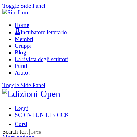
Toggle Side Panel
Home
Incubatore letterario
Membri
Gruppi
Blog
La rivista degli scrittori
Punti
Aiuto!
Toggle Side Panel
Leggi
SCRIVI UN LIBRICK
Corsi
Search for: