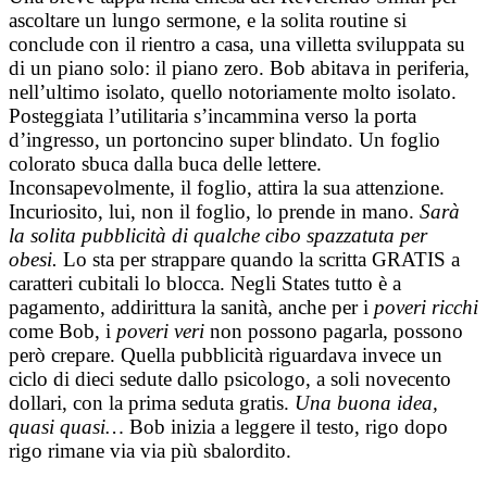
ascoltare un lungo sermone, e la solita routine si
conclude con il rientro a casa, una villetta sviluppata su
di un piano solo: il piano zero. Bob abitava in periferia,
nell’ultimo isolato, quello notoriamente molto isolato.
Posteggiata l’utilitaria s’incammina verso la porta
d’ingresso, un portoncino super blindato. Un foglio
colorato sbuca dalla buca delle lettere.
Inconsapevolmente, il foglio, attira la sua attenzione.
Incuriosito, lui, non il foglio, lo prende in mano.
Sarà
la solita pubblicità di qualche cibo spazzatuta per
obesi.
Lo sta per strappare quando la scritta GRATIS a
caratteri cubitali lo blocca. Negli States tutto è a
pagamento, addirittura la sanità, anche per i
poveri ricchi
come Bob, i
poveri veri
non possono pagarla, possono
però crepare. Quella pubblicità riguardava invece un
ciclo di dieci sedute dallo psicologo, a soli novecento
dollari, con la prima seduta gratis.
Una buona idea,
quasi quasi…
Bob inizia a leggere il testo, rigo dopo
rigo rimane via via più sbalordito.