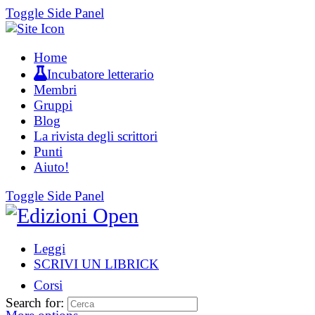
Toggle Side Panel
Home
Incubatore letterario
Membri
Gruppi
Blog
La rivista degli scrittori
Punti
Aiuto!
Toggle Side Panel
Leggi
SCRIVI UN LIBRICK
Corsi
Search for: