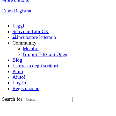
More options
Entra
Registrati
Leggi
Scrivi un LibriCK
Incubatore letterario
Community
Membri
Gruppi Edizioni Open
Blog
La rivista degli scrittori
Punti
Aiuto!
Log In
Registrazione
Search for: