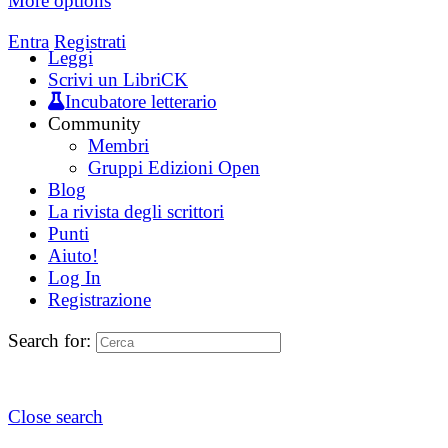
More options
Entra
Registrati
Leggi
Scrivi un LibriCK
Incubatore letterario
Community
Membri
Gruppi Edizioni Open
Blog
La rivista degli scrittori
Punti
Aiuto!
Log In
Registrazione
Search for:
Close search