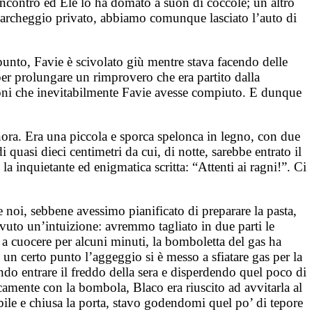
 incontro ed Ele lo ha domato a suon di coccole; un altro
o parcheggio privato, abbiamo comunque lasciato l’auto di
punto, Favie è scivolato giù mentre stava facendo delle
per prolungare un rimprovero che era partito dalla
nzioni che inevitabilmente Favie avesse compiuto. E dunque
finora. Era una piccola e sporca spelonca in legno, con due
 quasi dieci centimetri da cui, di notte, sarebbe entrato il
 la inquietante ed enigmatica scritta: “Attenti ai ragni!”. Ci
noi, sebbene avessimo pianificato di preparare la pasta,
uto un’intuizione: avremmo tagliato in due parti le
a a cuocere per alcuni minuti, la bomboletta del gas ha
ad un certo punto l’aggeggio si è messo a sfiatare gas per la
do entrare il freddo della sera e disperdendo quel poco di
icamente con la bombola, Blaco era riuscito ad avvitarla al
bile e chiusa la porta, stavo godendomi quel po’ di tepore