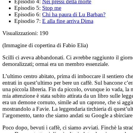
Episodio 4:
Nei pressi della morte
Episodio 5:
Stop me
Episodio 6:
Chi ha paura di Lu Barban?
Episodio 7:
E alla fine arriva Dima
Visualizzazioni:
190
(Immagine di copertina di Fabio Elia)
Scilli ci aveva abbandonati. Ci avrebbe raggiunto il giorn
demoralizzati; ormai era un membro essenziale.
L’ultimo centro abitato, prima di imboccare il sentiero c
entrati in quest’ultimo per bere un caffè. Sul bancone c’er
una piccola libreria. Fin da piccolo, ovunque io vada, la mi
mia attenzione è stata subito attirata da un libro sulle l
era un demone cornuto, simile ad un caprone, che si aggirav
mostrandolo a Favie. La leggendaria tirchieria di quest’ul
l’argomento, tanto che siamo andati su Google a sbirciare
Poco dopo, bevuti i caffè, ci siamo avviati. Finchè la str