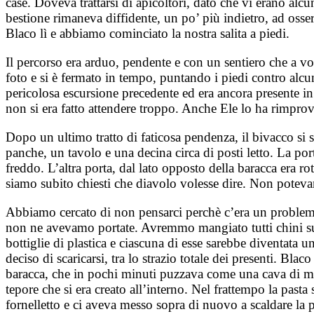
case. Doveva trattarsi di apicoltori, dato che vi erano al
bestione rimaneva diffidente, un po’ più indietro, ad osse
Blaco lì e abbiamo cominciato la nostra salita a piedi.
Il percorso era arduo, pendente e con un sentiero che a vo
foto e si è fermato in tempo, puntando i piedi contro alcu
pericolosa escursione precedente ed era ancora presente i
non si era fatto attendere troppo. Anche Ele lo ha rimprov
Dopo un ultimo tratto di faticosa pendenza, il bivacco si sv
panche, un tavolo e una decina circa di posti letto. La por
freddo. L’altra porta, dal lato opposto della baracca era rot
siamo subito chiesti che diavolo volesse dire. Non potevan
Abbiamo cercato di non pensarci perchè c’era un problema 
non ne avevamo portate. Avremmo mangiato tutti chini sul
bottiglie di plastica e ciascuna di esse sarebbe diventata 
deciso di scaricarsi, tra lo strazio totale dei presenti. Bl
baracca, che in pochi minuti puzzava come una cava di met
tepore che si era creato all’interno. Nel frattempo la pas
fornelletto e ci aveva messo sopra di nuovo a scaldare la