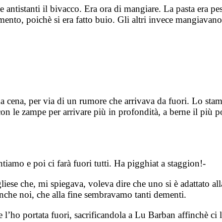
 antistanti il bivacco. Era ora di mangiare. La pasta era pe
mento, poichè si era fatto buio. Gli altri invece mangiavano
ima cena, per via di un rumore che arrivava da fuori. Lo st
con le zampe per arrivare più in profondità, a berne il più
amo e poi ci farà fuori tutti. Ha pigghiat a staggion!-
iese che, mi spiegava, voleva dire che uno si è adattato al
anche noi, che alla fine sembravamo tanti dementi.
e l’ho portata fuori, sacrificandola a Lu Barban affinchè ci 