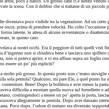
cune arnie, poco a fianco. Un grosso cane ci è subito venuto
rvare la scena. Con il dubbio che si trattasse di un piccol
lte diventava poco visibile tra la vegetazione. Ad un certo 
ne rocce, prima di prendere velocità. Ho colto l’occasione 
n forma latente, in attesa di alcune avventatezze o disatte
erato, in questo caso.
elava ai nostri occhi. Era il peggiore di tutti quelli visti 
ta d’ingresso non si chiudeva bene e lasciava uno spiffero di
ta, non si poteva aprire, e vi era affisso sopra un foglio con
o essere un po’ più espliciti?
molto più grosso. In questo posto non c’erano stoviglie e 
la sola pentola? Qualcuno, mi pare Ele, a quel punto ha av
un contenitore. Bene! Dopo la bollitura e aver messo la past
aco aveva difficolta a montare quella nuova sul fornelletto e 
ano, costringendoci a tenere un po’ aperta la porta, lascian
ta scuoceva allegramente in pentola. Dopo aver danzato ister
 pasta. Poco dopo, l’odore di metano era diventato sopporta