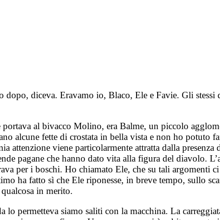
o dopo, diceva. Eravamo io, Blaco, Ele e Favie. Gli stessi d
he portava al bivacco Molino, era Balme, un piccolo agglom
ano alcune fette di crostata in bella vista e non ho potuto 
a attenzione viene particolarmente attratta dalla presenza di
eggende pagane che hanno dato vita alla figura del diavolo. 
a per i boschi. Ho chiamato Ele, che su tali argomenti ci va 
timo ha fatto sì che Ele riponesse, in breve tempo, sullo sc
 qualcosa in merito.
ada lo permetteva siamo saliti con la macchina. La carreggia