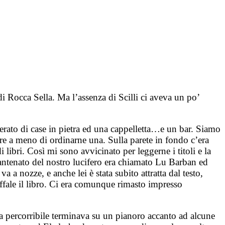
i Rocca Sella. Ma l’assenza di Scilli ci aveva un po’
erato di case in pietra ed una cappelletta…e un bar. Siamo
fare a meno di ordinarne una. Sulla parete in fondo c’era
 libri. Così mi sono avvicinato per leggerne i titoli e la
L’antenato del nostro lucifero era chiamato Lu Barban ed
a nozze, e anche lei è stata subito attratta dal testo,
affale il libro. Ci era comunque rimasto impresso
ta percorribile terminava su un pianoro accanto ad alcune