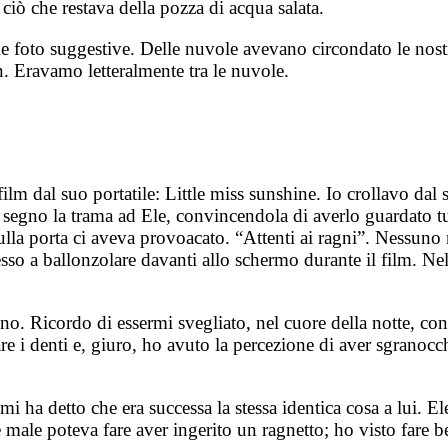
 ciò che restava della pozza di acqua salata.
le foto suggestive. Delle nuvole avevano circondato le nost
. Eravamo letteralmente tra le nuvole.
m dal suo portatile: Little miss sunshine. Io crollavo dal s
per segno la trama ad Ele, convincendola di averlo guardato tu
lla porta ci aveva provoacato. “Attenti ai ragni”. Nessuno n
o a ballonzolare davanti allo schermo durante il film. Nel 
nno. Ricordo di essermi svegliato, nel cuore della notte, co
re i denti e, giuro, ho avuto la percezione di aver sgranoc
i ha detto che era successa la stessa identica cosa a lui. El
ale poteva fare aver ingerito un ragnetto; ho visto fare b