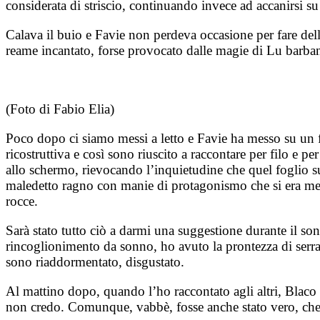
considerata di striscio, continuando invece ad accanirsi su
Calava il buio e Favie non perdeva occasione per fare del
reame incantato, forse provocato dalle magie di Lu barban
(Foto di Fabio Elia)
Poco dopo ci siamo messi a letto e Favie ha messo su un fil
ricostruttiva e così sono riuscito a raccontare per filo e 
allo schermo, rievocando l’inquietudine che quel foglio su
maledetto ragno con manie di protagonismo che si era mess
rocce.
Sarà stato tutto ciò a darmi una suggestione durante il so
rincoglionimento da sonno, ho avuto la prontezza di serra
sono riaddormentato, disgustato.
Al mattino dopo, quando l’ho raccontato agli altri, Blaco m
non credo. Comunque, vabbè, fosse anche stato vero, che m