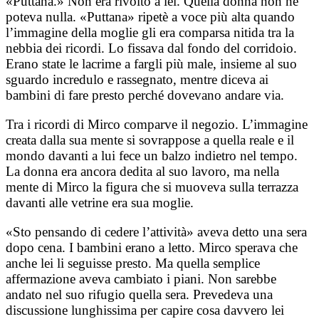
«Puttana.» Non era rivolto a lei. Quella donna non ne
poteva nulla. «Puttana» ripetè a voce più alta quando
l’immagine della moglie gli era comparsa nitida tra la
nebbia dei ricordi. Lo fissava dal fondo del corridoio.
Erano state le lacrime a fargli più male, insieme al suo
sguardo incredulo e rassegnato, mentre diceva ai
bambini di fare presto perché dovevano andare via.
Tra i ricordi di Mirco comparve il negozio. L’immagine
creata dalla sua mente si sovrappose a quella reale e il
mondo davanti a lui fece un balzo indietro nel tempo.
La donna era ancora dedita al suo lavoro, ma nella
mente di Mirco la figura che si muoveva sulla terrazza
davanti alle vetrine era sua moglie.
«Sto pensando di cedere l’attività» aveva detto una sera
dopo cena. I bambini erano a letto. Mirco sperava che
anche lei li seguisse presto. Ma quella semplice
affermazione aveva cambiato i piani. Non sarebbe
andato nel suo rifugio quella sera. Prevedeva una
discussione lunghissima per capire cosa davvero lei