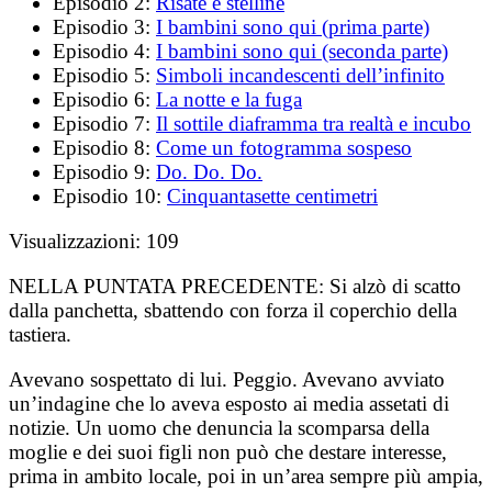
Episodio 2:
Risate e stelline
Episodio 3:
I bambini sono qui (prima parte)
Episodio 4:
I bambini sono qui (seconda parte)
Episodio 5:
Simboli incandescenti dell’infinito
Episodio 6:
La notte e la fuga
Episodio 7:
Il sottile diaframma tra realtà e incubo
Episodio 8:
Come un fotogramma sospeso
Episodio 9:
Do. Do. Do.
Episodio 10:
Cinquantasette centimetri
Visualizzazioni:
109
NELLA PUNTATA PRECEDENTE:
Si alzò di scatto
dalla panchetta, sbattendo con forza il coperchio della
tastiera.
Avevano sospettato di lui. Peggio. Avevano avviato
un’indagine che lo aveva esposto ai media assetati di
notizie. Un uomo che denuncia la scomparsa della
moglie e dei suoi figli non può che destare interesse,
prima in ambito locale, poi in un’area sempre più ampia,