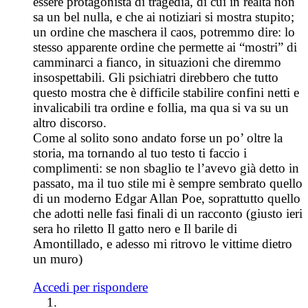
essere protagonista di tragedia, di cui in realtà non
sa un bel nulla, e che ai notiziari si mostra stupito;
un ordine che maschera il caos, potremmo dire: lo
stesso apparente ordine che permette ai “mostri” di
camminarci a fianco, in situazioni che diremmo
insospettabili. Gli psichiatri direbbero che tutto
questo mostra che è difficile stabilire confini netti e
invalicabili tra ordine e follia, ma qua si va su un
altro discorso.
Come al solito sono andato forse un po’ oltre la
storia, ma tornando al tuo testo ti faccio i
complimenti: se non sbaglio te l’avevo già detto in
passato, ma il tuo stile mi è sempre sembrato quello
di un moderno Edgar Allan Poe, soprattutto quello
che adotti nelle fasi finali di un racconto (giusto ieri
sera ho riletto Il gatto nero e Il barile di
Amontillado, e adesso mi ritrovo le vittime dietro
un muro)
Accedi per rispondere