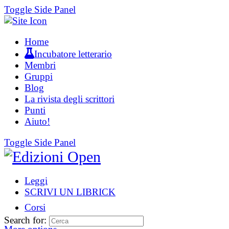
Toggle Side Panel
Home
Incubatore letterario
Membri
Gruppi
Blog
La rivista degli scrittori
Punti
Aiuto!
Toggle Side Panel
Leggi
SCRIVI UN LIBRICK
Corsi
Search for: