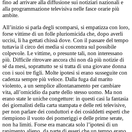
fino ad arrivare alla diffusione sui notiziari nazionali e
alla programmazione televisiva nelle fasce orarie più
ambite.
All’inizio si parla degli scomparsi, si empatizza con loro,
forse vittime di un folle pluriomicida che, dopo averli
uccisi, li ha gettati chissà dove. Con il passare del tempo
tuttavia il circo dei media si concentra sul possibile
colpevole. Le vittime, o presunte tali, non interessano
più. Difficile ritrovare ancora chi non dà più notizie di
sé da mesi, soprattutto se si tratta di una giovane donna
con i suoi tre figli. Molte ipotesi si erano susseguite con
cadenza sempre più veloce. Dalla fuga dal marito
violento, a un semplice allontanamento per cambiare
vita, all’omicidio da parte dello stesso uomo. Ma non
erano state le uniche congetture: in questi casi la fantasia
dei giornalisti della carta stampata e delle reti televisive,
per non parlare dei conduttori e dei cosiddetti esperti che
riempiono il vuoto dei pomeriggi e delle prime serate,
non ha limiti. Forse era mancata solo l’ipotesi di un
rapimento alieno, da parte di esseri che un tempo erano