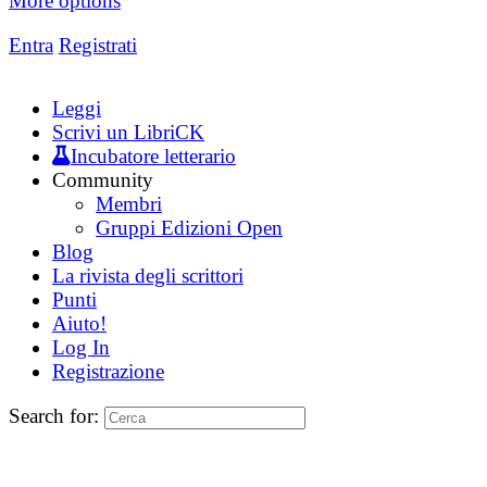
More options
Entra
Registrati
Leggi
Scrivi un LibriCK
Incubatore letterario
Community
Membri
Gruppi Edizioni Open
Blog
La rivista degli scrittori
Punti
Aiuto!
Log In
Registrazione
Search for: