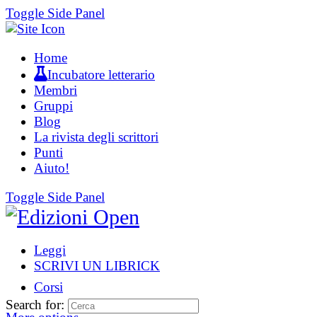
Toggle Side Panel
Home
Incubatore letterario
Membri
Gruppi
Blog
La rivista degli scrittori
Punti
Aiuto!
Toggle Side Panel
Leggi
SCRIVI UN LIBRICK
Corsi
Search for: