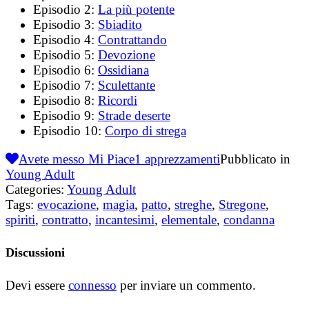
Episodio 2:
La più potente
Episodio 3:
Sbiadito
Episodio 4:
Contrattando
Episodio 5:
Devozione
Episodio 6:
Ossidiana
Episodio 7:
Sculettante
Episodio 8:
Ricordi
Episodio 9:
Strade deserte
Episodio 10:
Corpo di strega
Avete messo Mi Piace
1
apprezzamenti
Pubblicato in
Young Adult
Categories:
Young Adult
Tags:
evocazione
,
magia
,
patto
,
streghe
,
Stregone
,
spiriti
,
contratto
,
incantesimi
,
elementale
,
condanna
Discussioni
Devi essere
connesso
per inviare un commento.