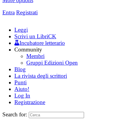
More options
Entra
Registrati
Leggi
Scrivi un LibriCK
Incubatore letterario
Community
Membri
Gruppi Edizioni Open
Blog
La rivista degli scrittori
Punti
Aiuto!
Log In
Registrazione
Search for: