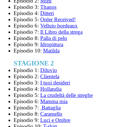
Episodio 2:
Mizu
Episodio 3:
Thanos
Episodio 4:
Ditteri
Episodio 5:
Order Received!
Episodio 6:
Velluto bordeaux
Episodio 7:
Il Libro della strega
Episodio 8:
Palla di pelo
Episodio 9:
Idropittura
Episodio 10:
Matilda
STAGIONE 2
Episodio 1:
Diluvio
Episodio 2:
Clientela
Episodio 3:
I tuoi desideri
Episodio 4:
Hollandia
Episodio 5:
La crudeltà delle streghe
Episodio 6:
Mamma mia
Episodio 7:
Battaglia
Episodio 8:
Caramello
Episodio 9:
Luci e Ombre
Episodio 10:
T-shirt