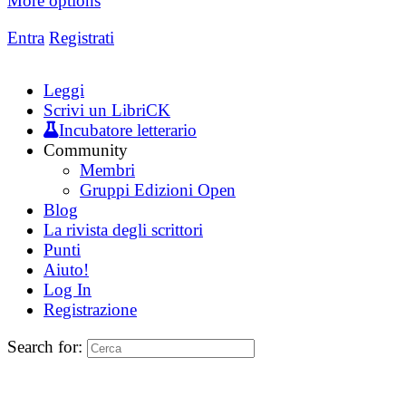
More options
Entra
Registrati
Leggi
Scrivi un LibriCK
Incubatore letterario
Community
Membri
Gruppi Edizioni Open
Blog
La rivista degli scrittori
Punti
Aiuto!
Log In
Registrazione
Search for: