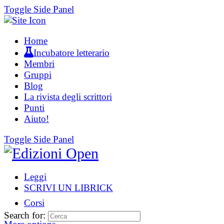
Toggle Side Panel
Home
Incubatore letterario
Membri
Gruppi
Blog
La rivista degli scrittori
Punti
Aiuto!
Toggle Side Panel
Leggi
SCRIVI UN LIBRICK
Corsi
Search for: