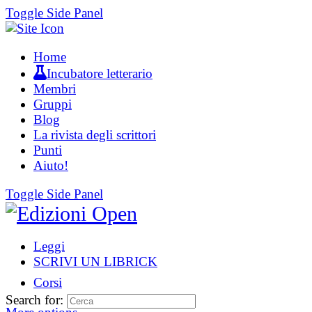
Toggle Side Panel
Home
Incubatore letterario
Membri
Gruppi
Blog
La rivista degli scrittori
Punti
Aiuto!
Toggle Side Panel
Leggi
SCRIVI UN LIBRICK
Corsi
Search for: