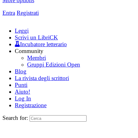
More options
Entra
Registrati
Leggi
Scrivi un LibriCK
Incubatore letterario
Community
Membri
Gruppi Edizioni Open
Blog
La rivista degli scrittori
Punti
Aiuto!
Log In
Registrazione
Search for: