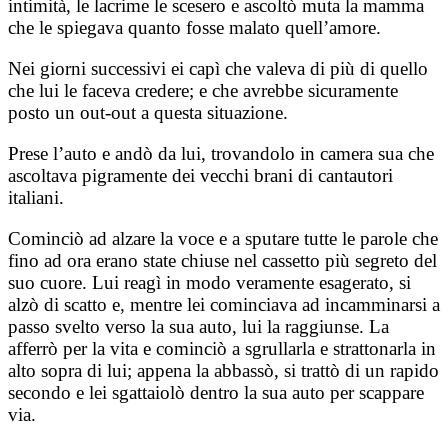
intimità, le lacrime le scesero e ascoltò muta la mamma
che le spiegava quanto fosse malato quell’amore.
Nei giorni successivi ei capì che valeva di più di quello
che lui le faceva credere; e che avrebbe sicuramente
posto un out-out a questa situazione.
Prese l’auto e andò da lui, trovandolo in camera sua che
ascoltava pigramente dei vecchi brani di cantautori
italiani.
Cominciò ad alzare la voce e a sputare tutte le parole che
fino ad ora erano state chiuse nel cassetto più segreto del
suo cuore. Lui reagì in modo veramente esagerato, si
alzò di scatto e, mentre lei cominciava ad incamminarsi a
passo svelto verso la sua auto, lui la raggiunse. La
afferrò per la vita e cominciò a sgrullarla e strattonarla in
alto sopra di lui; appena la abbassò, si trattò di un rapido
secondo e lei sgattaiolò dentro la sua auto per scappare
via.