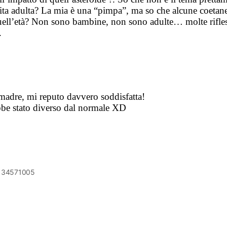
ta adulta? La mia è una “pimpa”, ma so che alcune coetane
uell’età? Non sono bambine, non sono adulte… molte riflessio
.
madre, mi reputo davvero soddisfatta!
ebbe stato diverso dal normale XD
6134571005