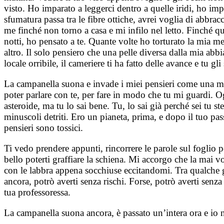
visto. Ho imparato a leggerci dentro a quelle iridi, ho i
sfumatura passa tra le fibre ottiche, avrei voglia di abbra
me finché non torno a casa e mi infilo nel letto. Finché
notti, ho pensato a te. Quante volte ho torturato la mia 
altro. Il solo pensiero che una pelle diversa dalla mia abbi
locale orribile, il cameriere ti ha fatto delle avance e tu g
La campanella suona e invade i miei pensieri come una musi
poter parlare con te, per fare in modo che tu mi guardi. Og
asteroide, ma tu lo sai bene. Tu, lo sai già perché sei tu s
minuscoli detriti. Ero un pianeta, prima, e dopo il tuo pas
pensieri sono tossici.
Ti vedo prendere appunti, rincorrere le parole sul foglio p
bello poterti graffiare la schiena. Mi accorgo che la mai v
con le labbra appena socchiuse eccitandomi. Tra qualche gi
ancora, potrò averti senza rischi. Forse, potrò averti sen
tua professoressa.
La campanella suona ancora, è passato un’intera ora e io 