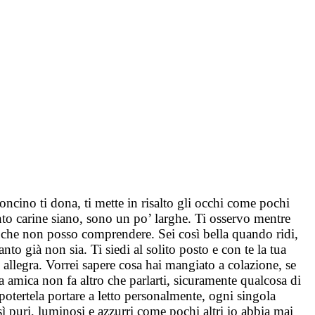
ioncino ti dona, ti mette in risalto gli occhi come pochi
quanto carine siano, sono un po’ larghe. Ti osservo mentre
che non posso comprendere. Sei così bella quando ridi,
nto già non sia. Ti siedi al solito posto e con te la tua
 allegra. Vorrei sapere cosa hai mangiato a colazione, se
ua amica non fa altro che parlarti, sicuramente qualcosa di
potertela portare a letto personalmente, ogni singola
sì puri, luminosi e azzurri come pochi altri io abbia mai