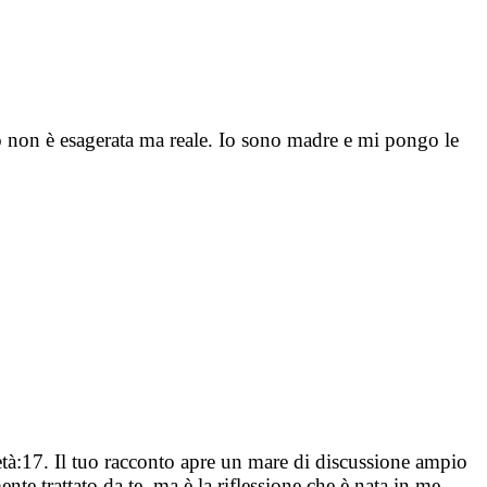
ò non è esagerata ma reale. Io sono madre e mi pongo le
età:17. Il tuo racconto apre un mare di discussione ampio
e trattato da te, ma è la riflessione che è nata in me