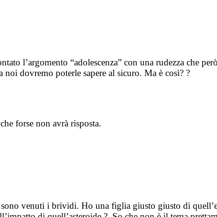
frontato l’argomento “adolescenza” con una rudezza che per
noi dovremo poterle sapere al sicuro. Ma è così? ?
he forse non avrà risposta.
no venuti i brividi. Ho una figlia giusto giusto di quell’
mpatto di quell’asteroide ?. So che non è il tema prettament