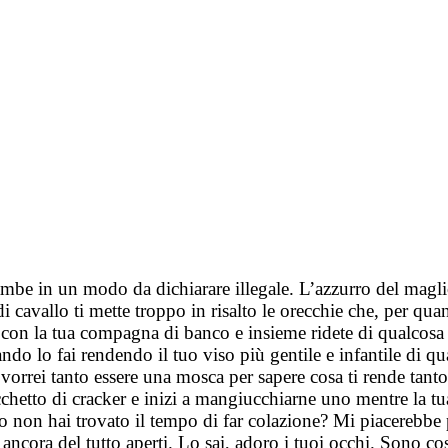
e gambe in un modo da dichiarare illegale. L’azzurro del magl
da di cavallo ti mette troppo in risalto le orecchie che, per 
on la tua compagna di banco e insieme ridete di qualcosa 
ndo lo fai rendendo il tuo viso più gentile e infantile di qua
vorrei tanto essere una mosca per sapere cosa ti rende tanto
 pacchetto di cracker e inizi a mangiucchiarne uno mentre la t
o non hai trovato il tempo di far colazione? Mi piacerebbe 
ancora del tutto aperti. Lo sai, adoro i tuoi occhi. Sono co