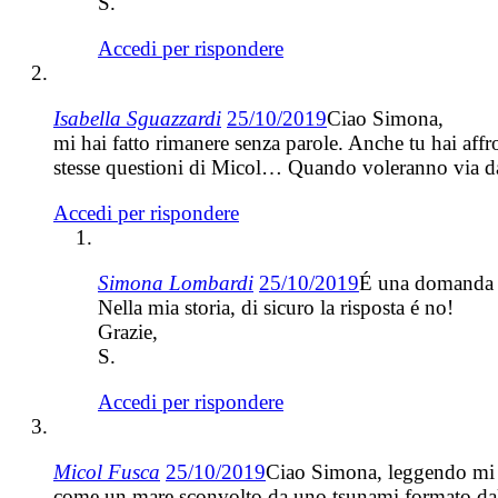
S.
Accedi per rispondere
Isabella Sguazzardi
25/10/2019
Ciao Simona,
mi hai fatto rimanere senza parole. Anche tu hai af
stesse questioni di Micol… Quando voleranno via da 
Accedi per rispondere
Simona Lombardi
25/10/2019
É una domanda c
Nella mia storia, di sicuro la risposta é no!
Grazie,
S.
Accedi per rispondere
Micol Fusca
25/10/2019
Ciao Simona, leggendo mi so
come un mare sconvolto da uno tsunami formato dall’i