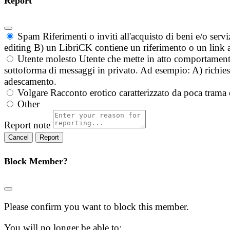
Report
Spam
Riferimenti o inviti all'acquisto di beni e/o ser
editing B) un LibriCK contiene un riferimento o un link a
Utente molesto
Utente che mette in atto comportament
sottoforma di messaggi in privato. Ad esempio: A) richieste
adescamento.
Volgare
Racconto erotico caratterizzato da poca trama 
Other
Report note
Report
Block Member?
Please confirm you want to block this member.
You will no longer be able to: