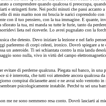
mparato a comprendere quando qualcosa ti preoccupa, quando 
cciarti e stringerti forte. Nei pochi minuti che passi accant
 quello di mio marito non mi brucia le narici coprendolo c
mente con il tuo pensiero, con la tua immagine. E quante, i
a sfiorato la tua, mi manda su tutte le furie, tanto da perdere
li sorridevi lieta nel riceverle. Lo avrei pugnalato con la fo
ca che detesto. Devo iniziare la lezione e nel farlo penserò
gi parleremo di corpi celesti, ironico. Dovrò spiegare a te 
tessa un asteroide. Ti sei schiantata contro la mia landa des
saggio sono nulla, vivo in virtù del campo elettromagnetico 
er evitare di perderne qualcuna. Piegata sul banco, in una p
oce si è interrotta, che tutti voi attendete ancora qualcosa 
orno compirai diciassette anni e ne avrai solo ventotto in 
za sembrare psicologicamente instabile. Perché tu sei una ba
non me ne sono nemmeno resa conto. Dovrò lasciarti ai miei 