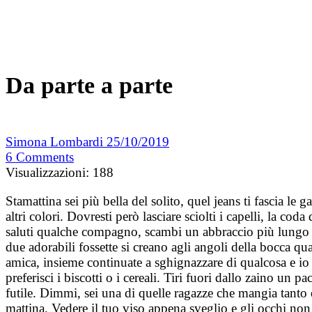
Da parte a parte
Simona Lombardi
25/10/2019
6
Comments
Visualizzazioni:
188
Stamattina sei più bella del solito, quel jeans ti fascia l
altri colori. Dovresti però lasciare sciolti i capelli, la co
saluti qualche compagno, scambi un abbraccio più lungo c
due adorabili fossette si creano agli angoli della bocca qua
amica, insieme continuate a sghignazzare di qualcosa e io 
preferisci i biscotti o i cereali. Tiri fuori dallo zaino un
futile. Dimmi, sei una di quelle ragazze che mangia tanto 
mattina. Vedere il tuo viso appena sveglio e gli occhi non 