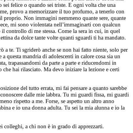
sei felice o quando sei triste. E ogni volta che una
o a me, provo a memorizzare il tuo profumo, a tenerlo con
on il proprio. Non immagini nemmeno quante sere, quante
nvece, mi sono violentata nell’immaginarti con qualcun
 il controllo di me stessa. Come la sera in cui, in quel
rchettina da dolce tante volte quanti sguardi ti ha mandato.
 a te. Ti sgriderò anche se non hai fatto niente, solo per
e a questa mandria di adolescenti in calore cosa sia un
olata, trapassandomi da parte a parte e riducendomi in
che hai rilasciato. Ma devo iniziare la lezione e certi
osizione del tutto errata, mi fai pensare a quanto sarebbe
da conoscere dalle mie labbra. Tu mi guardi fissa, mi guardi
meno rispetto a me. Forse, se aspetto un altro anno
mbina e io una donna adulta. Tu sei la mia alunna e io la
colleghi, a chi non è in grado di apprezzarti.