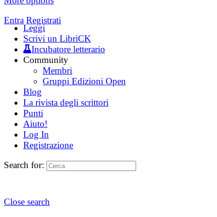
More options
Entra
Registrati
Leggi
Scrivi un LibriCK
Incubatore letterario
Community
Membri
Gruppi Edizioni Open
Blog
La rivista degli scrittori
Punti
Aiuto!
Log In
Registrazione
Search for:
Close search