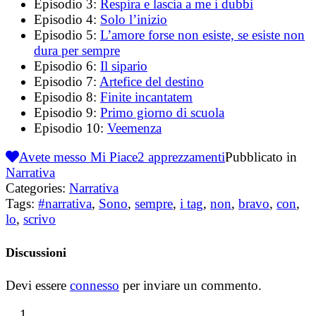
Episodio 3:
Respira e lascia a me i dubbi
Episodio 4:
Solo l’inizio
Episodio 5:
L’amore forse non esiste, se esiste non
dura per sempre
Episodio 6:
Il sipario
Episodio 7:
Artefice del destino
Episodio 8:
Finite incantatem
Episodio 9:
Primo giorno di scuola
Episodio 10:
Veemenza
Avete messo Mi Piace
2
apprezzamenti
Pubblicato in
Narrativa
Categories:
Narrativa
Tags:
#narrativa
,
Sono
,
sempre
,
i tag
,
non
,
bravo
,
con
,
lo
,
scrivo
Discussioni
Devi essere
connesso
per inviare un commento.