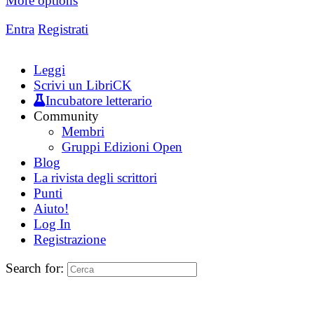
More options
Entra
Registrati
Leggi
Scrivi un LibriCK
Incubatore letterario
Community
Membri
Gruppi Edizioni Open
Blog
La rivista degli scrittori
Punti
Aiuto!
Log In
Registrazione
Search for: