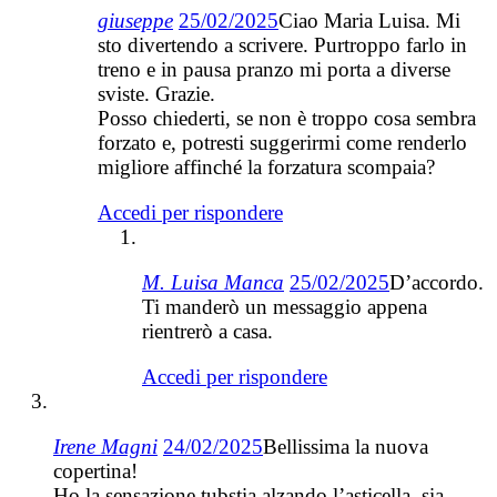
giuseppe
25/02/2025
Ciao Maria Luisa. Mi
sto divertendo a scrivere. Purtroppo farlo in
treno e in pausa pranzo mi porta a diverse
sviste. Grazie.
Posso chiederti, se non è troppo cosa sembra
forzato e, potresti suggerirmi come renderlo
migliore affinché la forzatura scompaia?
Accedi per rispondere
M. Luisa Manca
25/02/2025
D’accordo.
Ti manderò un messaggio appena
rientrerò a casa.
Accedi per rispondere
Irene Magni
24/02/2025
Bellissima la nuova
copertina!
Ho la sensazione tubstia alzando l’asticella, sia