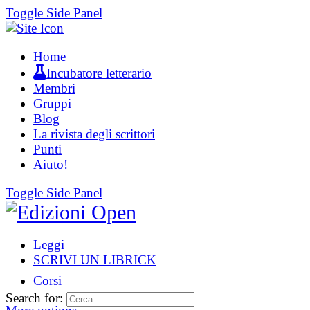
Toggle Side Panel
Home
Incubatore letterario
Membri
Gruppi
Blog
La rivista degli scrittori
Punti
Aiuto!
Toggle Side Panel
Leggi
SCRIVI UN LIBRICK
Corsi
Search for: