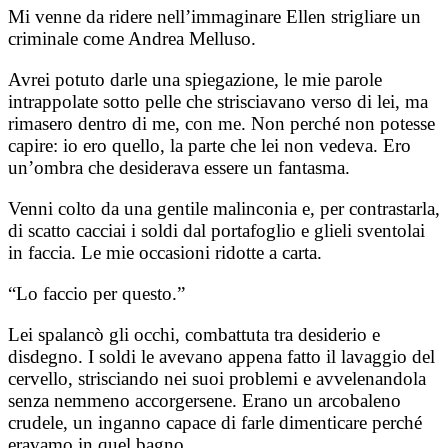
Mi venne da ridere nell’immaginare Ellen strigliare un
criminale come Andrea Melluso.
Avrei potuto darle una spiegazione, le mie parole
intrappolate sotto pelle che strisciavano verso di lei, ma
rimasero dentro di me, con me. Non perché non potesse
capire: io ero quello, la parte che lei non vedeva. Ero
un’ombra che desiderava essere un fantasma.
Venni colto da una gentile malinconia e, per contrastarla,
di scatto cacciai i soldi dal portafoglio e glieli sventolai
in faccia. Le mie occasioni ridotte a carta.
“Lo faccio per questo.”
Lei spalancò gli occhi, combattuta tra desiderio e
disdegno. I soldi le avevano appena fatto il lavaggio del
cervello, strisciando nei suoi problemi e avvelenandola
senza nemmeno accorgersene. Erano un arcobaleno
crudele, un inganno capace di farle dimenticare perché
eravamo in quel bagno.